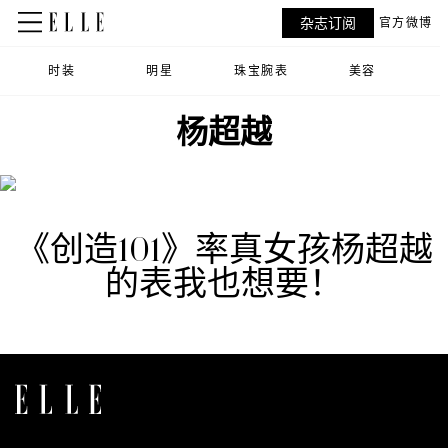
杂志订阅
官方微博
时装
明星
珠宝腕表
美容
杨超越
《创造101》率真女孩杨超越
的表我也想要！