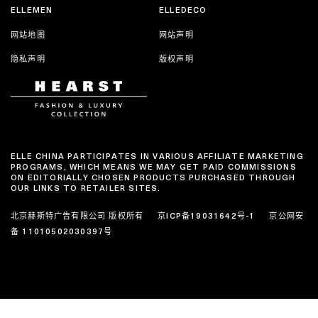
ELLEMEN
ELLEDECO
网站地图
网站声明
隐私声明
版权声明
ELLE CHINA PARTICIPATES IN VARIOUS AFFILIATE MARKETING
PROGRAMS, WHICH MEANS WE MAY GET PAID COMMISSIONS
ON EDITORIALLY CHOSEN PRODUCTS PURCHASED THROUGH
OUR LINKS TO RETAILER SITES.
北京赫斯特广告有限公司 版权所有
京ICP备19031642号-1
京公网安
备 11010502030397号