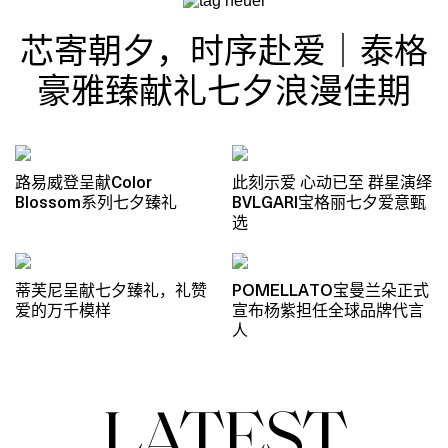
芯寄朝夕，时序赴爱｜泰格
豪雅臻献礼七夕浪漫佳期
路易威登呈献Color
此刻示爱 心动已至 群星演绎
Blossom系列七夕臻礼
BVLGARI宝格丽七夕爱意甄
选
蒂芙尼呈献七夕臻礼，礼赞
POMELLATO宝曼兰朵正式
爱的万千模样
宣布杨紫担任全球品牌代言
人
LATEST