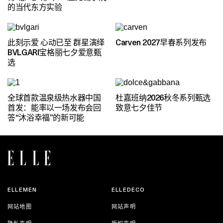
的当代东方实验
此刻示爱 心动已至 群星演绎
Carven 2027早春系列发布
BVLGARI宝格丽七夕爱意甄
选
全球首款温泉级热水器中国
杜嘉班纳2026秋冬系列甄选
首发：能率以一场发布会回
致意七夕佳节
答“沐浴幸福”的新可能
ELLEMEN
ELLEDECO
网站地图
网站声明