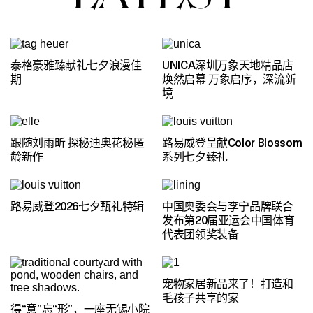
泰格豪雅臻献礼七夕浪漫佳
UNICA深圳万象天地精品店
期
焕然启幕 万象启序，深流新
境
跟随刘雨昕 探秘迪奥花秘匿
路易威登呈献Color Blossom
龄新作
系列七夕臻礼
路易威登2026七夕甄礼特辑
中国奥委会与李宁品牌联合
发布第20届亚运会中国体育
代表团领奖装备
宠物家居新品来了！打造和
毛孩子共享的家
得“意”忘“形”，一座无锡小院