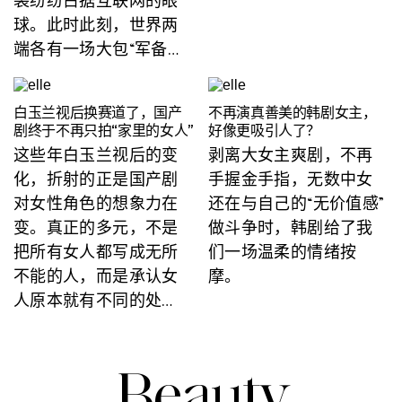
袋纷纷占据互联网的眼
球。此时此刻，世界两
端各有一场大包“军备竞
赛”进行中。从Hermès到
Chanel，从Dior到Louis
白玉兰视后换赛道了，国产
不再演真善美的韩剧女主，
Vuitton，出现在机场、
剧终于不再只拍“家里的女人”
好像更吸引人了？
训练营和赛场上的巨型
这些年白玉兰视后的变
剥离大女主爽剧，不再
包袋，几乎都在本届世
化，折射的正是国产剧
手握金手指，无数中女
界杯找到了自己的“代言
对女性角色的想象力在
还在与自己的“无价值感”
人”。
变。真正的多元，不是
做斗争时，韩剧给了我
把所有女人都写成无所
们一场温柔的情绪按
不能的人，而是承认女
摩。
人原本就有不同的处
境、欲望、伤口、身份
和选择。她可以在家
里，也可以在职场；可
Beauty
以处理亲密关系，也可