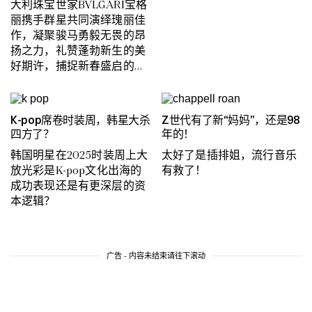
大利珠宝世家BVLGARI宝格
丽携手群星共同演绎瑰丽佳
作，凝聚骏马勇毅无畏的昂
扬之力，礼赞蓬勃新生的美
好期许，捕捉新春盛启的璀
璨光景。
K-pop席卷时装周，韩星大杀
Z世代有了新“妈妈”，还是98
四方了？
年的！
韩国明星在2025时装周上大
太好了是插排姐，流行音乐
放光彩是K-pop文化出海的
有救了！
成功表现还是有更深层的资
本逻辑？
广告 - 内容未结束请往下滚动