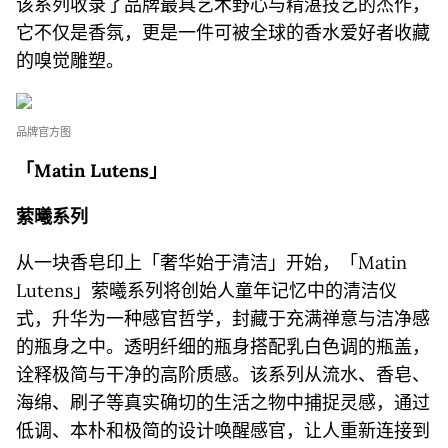
该系列收录了品牌最具艺术野心与精湛技艺的杰作，
它不仅是香氛，更是一件可被全球的香水爱好者收藏
的嗅觉雕塑。
品牌官方图
「Matin Lutens」
萦曦系列
从一块香皂印上「奢华始于清洁」开始，「Matin
Lutens」萦曦系列将创始人童年记忆中的清洁仪
式，升华为一种感官哲学，封藏于充满禅意与洁净感
的瓶身之中。透明纤细的瓶身搭配乳白色调的瓶盖，
诠释极简与干净的高阶质感。该系列从流水、香皂、
海绵、刷子等真实确切的生活之物中捕捉灵感，通过
低调、本朴和极简的设计唤醒感官，让人重新连接到