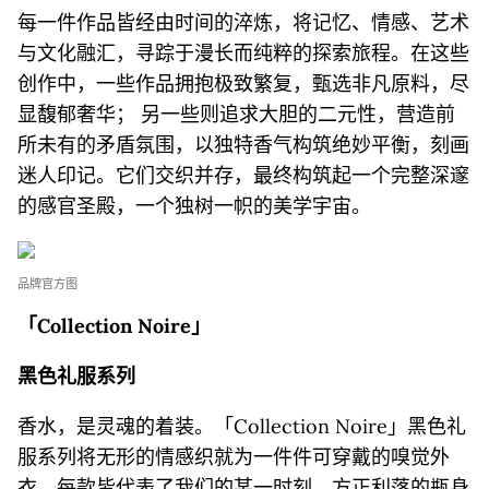
每一件作品皆经由时间的淬炼，将记忆、情感、艺术
与文化融汇，寻踪于漫长而纯粹的探索旅程。在这些
创作中，一些作品拥抱极致繁复，甄选非凡原料，尽
显馥郁奢华； 另一些则追求大胆的二元性，营造前
所未有的矛盾氛围，以独特香气构筑绝妙平衡，刻画
迷人印记。它们交织并存，最终构筑起一个完整深邃
的感官圣殿，一个独树一帜的美学宇宙。
品牌官方图
「
Collection Noire
」
黑色礼服系列
香水，是灵魂的着装。「Collection Noire」黑色礼
服系列将无形的情感织就为一件件可穿戴的嗅觉外
衣，每款皆代表了我们的某一时刻。方正利落的瓶身