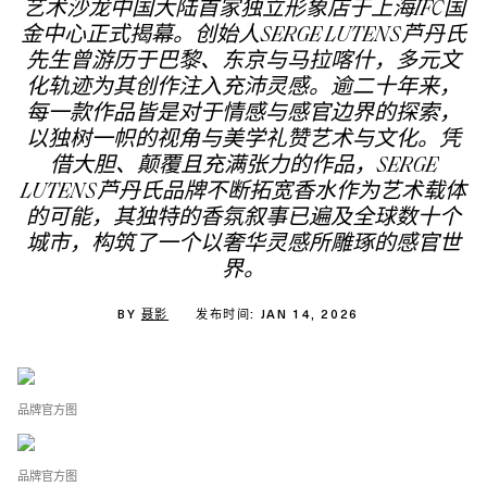
艺术沙龙中国大陆首家独立形象店于上海IFC国
金中心正式揭幕。创始人SERGE LUTENS芦丹氏
先生曾游历于巴黎、东京与马拉喀什，多元文
化轨迹为其创作注入充沛灵感。逾二十年来，
每一款作品皆是对于情感与感官边界的探索，
以独树一帜的视角与美学礼赞艺术与文化。凭
借大胆、颠覆且充满张力的作品，SERGE
LUTENS芦丹氏品牌不断拓宽香水作为艺术载体
的可能，其独特的香氛叙事已遍及全球数十个
城市，构筑了一个以奢华灵感所雕琢的感官世
界。
BY
聂影
发布时间: JAN 14, 2026
品牌官方图
品牌官方图