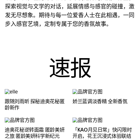
探索视觉与文学的对话，延展情感与感官的碰撞，激
发无尽想象。期待与每一位爱香人士在此相遇，一同
步入感官艺境，定制专属于您的香氛故事。
速报
跟随刘雨昕 探秘迪奥花秘匿
娇兰蓝调淡香精 全新香氛
龄新作
迪奥花秘逆转面霜 匿龄美妍
「KAO月见日常」快闪限时
之旅 匿龄美妍科学新纪元
开启，花王沉浸式体验联结