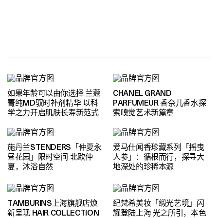
如果年龄可以由你选择 兰蔻
CHANEL GRAND
菁纯MD驭时补剂精华 以科
PARFUMEUR 香奈儿香水探
学之力开启肌肤长寿新范式
索嗅觉艺术新篇章
施丹兰STENDERS「仲夏永
爱马仕闻香珍藏系列「摇曳
昼花园」限时空间 北欧仲
人参」：循根而行，探寻大
夏，沐浴自然
地深处的珍稀本源
TAMBURINS上海旗舰店焕
纪梵希美妆「缎光艺境」闪
新呈现 HAIR COLLECTION
耀登陆上海 光之所引，本色