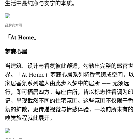
生活中最纯净与安宁的本质。
品牌官方图
「At Home」
梦寐心居
当建筑、设计与香氛彼此邂逅，勾勒出完整的感官世
界。「At Home」梦寐心居系列将香气铸成空间，以
家居香氛系列邀人由此步入梦中的居所 —— 无须远
行，即可栖居四方。每座住所，皆以标志性香调为印
记，呈现截然不同的住宅氛围。这些氛围不仅限于香
氛的扩散，更传递视觉与情感体验，一场前所未有的
嗅觉旅程就此展开。