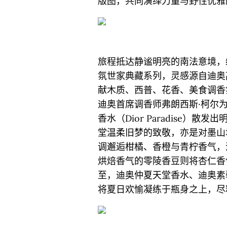
版图，共同演绎力量与野性优雅
旅程抵达静谧明亮的南法意境，
氛世家典藏系列，灵感源自迪奥
献木质、西普、花香、美食调香
迪奥首席调香师弗朗西斯·柯尔
香水（Dior Paradise）
堂温柔旧梦的致敬，亦是对墨山
调邂逅柑橘、香橙与青柠香气，
烘焙香气的零陵香豆则将杏仁香
至，迪奥仲夏天堂香水、迪奥素
将夏日欢愉凝练于瓶身之上，尽