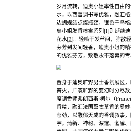
岁月流转，迪奥小姐率性自由的
水，以西普调书写优雅，融汇格
边蝴蝶结点缀瓶颈，银色千鸟格
奥小姐发香喷雾系列
[1]
则延续迪
花水
[2]
。轻喷于发丝间，弥散
芬芳到发间轻香，迪奥小姐的精
的优雅芬芳，致敬永不落幕的青
置身于迪奥旷野男士香氛展区，
篝火，广袤旷野的变幻时分尽数
席调香师弗朗西斯·柯尔（Franci
香精，融汇法国薰衣草香的曼妙
苍劲，以馥郁天成的香调叙事，
宇。清新、神秘、深邃、奢醇、