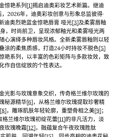
金惊艳系列
[1]
揭启迪奥彩妆艺术新篇。继迪
后，2026年，迪奥彩妆创意与形象总监彼得·
呈献全新迪奥烈艳蓝金惊艳唇膏 哑光
[3]
及柔雾唇釉
身，时尚前卫，呈现浓郁釉光和柔雾哑光两
随心演绎多种唇妆风格。全新柔雾唇釉则以轻
叠涂的柔焦质感，打造24小时持妆不脱色
[5]
惊艳系列，以丰富的色彩矩阵与多款妆效，致
化作自信绽放的个性表达。
金光影与玫瑰意象交织，传奇格兰维尔玫瑰的
瑰秘源精华
[6]
，从格兰维尔玫瑰提取珍奢精
[8]
，雕琢肌肤年轻轮廓，重塑骨相之美
[9]
；
取格兰维尔玫瑰初绽花蕾
[11]
的非凡活力，淡
夜玫瑰晚霜
[12]
，融蕴复合午夜玫瑰胜肽
紧实肌肤，回溯年轻
[15]
。同步亮相的迪奥花秘