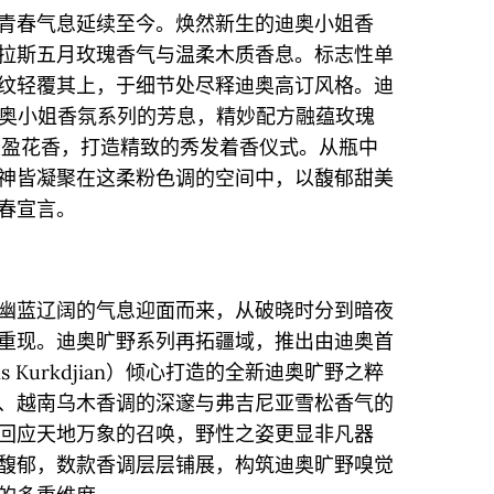
青春气息延续至今。焕然新生的迪奥小姐香
拉斯五月玫瑰香气与温柔木质香息。标志性单
纹轻覆其上，于细节处尽释迪奥高订风格。迪
奥小姐香氛系列的芳息，精妙配方融蕴玫瑰
轻盈花香，打造精致的秀发着香仪式。从瓶中
神皆凝聚在这柔粉色调的空间中，以馥郁甜美
春宣言。
幽蓝辽阔的气息迎面而来，从破晓时分到暗夜
重现。迪奥旷野系列再拓疆域，推出由迪奥首
s Kurkdjian）倾心打造的全新迪奥旷野之粹
、越南乌木香调的深邃与弗吉尼亚雪松香气的
回应天地万象的召唤，野性之姿更显非凡器
馥郁，数款香调层层铺展，构筑迪奥旷野嗅觉