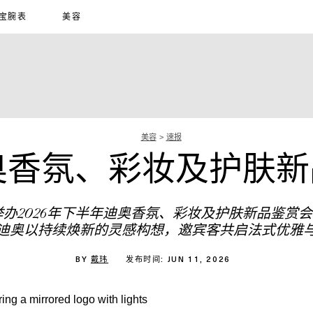
宝腕表
美容
美容
速报
迪奥香氛、彩妆及护肤
心举办2026年下半年迪奥香氛、彩妆及护肤新品鉴
迪奥以持续焕新的灵感构想，邀宾客共启法式优雅
BY
戴玮
发布时间: JUN 11, 2026