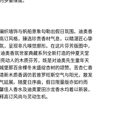
的多重维度。
编织墙饰与帆船意象勾勒出假日氛围。迪奥香
高订风格，臻选珍贵香材气息，以精湛匠心挚
氛，呈现非凡嗅觉廓形。在这片芬芳版图中，
为迪奥香氛世家典藏系列全新打造的仲夏天堂
散发出明亮动人的木质芬芳，既是对迪奥先生童年天
城堡那百余棵冬末盛绽杏树的颂赞。苦杏仁香
清新木质香调仿若普罗旺斯空气与阳光，散发
气延展。随夏日序曲，假日限量版亦如约而
馨佳人香水及迪奥蒙田沙龙香水均着以新装，
释高订风尚与灵动生机。