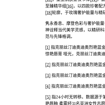
至臻精华组
[16]
，以四款珍奢配
[18]
轮廓，于玫瑰奢护能量与精
隽永香息、摩登色彩与奢护能量
神诠释当代美学灵感，以精研科
范与先锋格调。
[1]
指克丽丝汀迪奥迪奥烈艳蓝金
惊艳唇膏 哑光，克丽丝汀迪奥
[2]
指克丽丝汀迪奥迪奥烈艳蓝金
[3]
指克丽丝汀迪奥迪奥烈艳蓝金
[4]
指克丽丝汀迪奥迪奥烈艳蓝金
[5]
指24小时无转移。数据源于
艳唇釉 柔雾经31名亚洲女性志愿