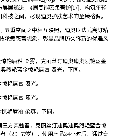
方层层递进，4周高能密集奢护
[17]
，构筑年轻
研科技之间，尽现迪奥护肤艺术的至臻格调。
于五重空间之中相互映照，迪奥以法式高订精
技承载感官想象，彰显品牌历久弥新的优雅风
惊艳唇釉 柔雾，克丽丝汀迪奥迪奥烈艳蓝金
迪奥烈艳蓝金惊艳唇膏 漆光，下同。
惊艳唇膏 漆光。
惊艳唇膏 哑光。
惊艳唇釉 柔雾，下同。
第三方实验室，克丽丝汀迪奥迪奥烈艳蓝金惊
者（20-57岁），使用产品24小时后，通过专