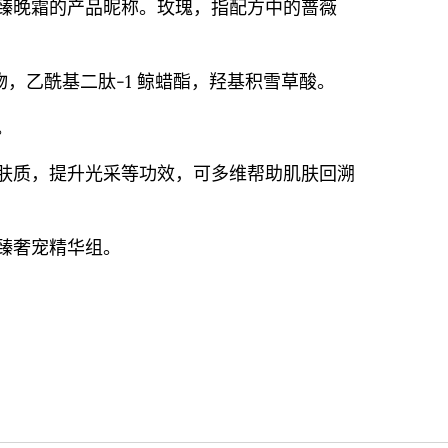
臻晚霜的产品昵称。玫瑰，指配方中的蔷薇
提取物，乙酰基二肽-1 鲸蜡酯，羟基积雪草酸。
。
肤质，提升光采等功效，可多维帮助肌肤回溯
臻奢宠精华组。