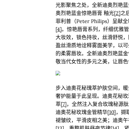
光影聚焦之处，全新迪奥烈艳蓝
奥烈艳蓝金惊艳唇膏 釉光
[2]
之
菲利普（Peter Philips）
[4]
。惊艳唇膏系列，纤细优雅管
大妆效，锁色持妆，丝滑舒悦，
盈丝滑质地诠释雾面美学，以可
的柔雾唇妆。全新迪奥烈艳蓝金
敬当代女性的多元之美，让唇色
步入迪奥花秘瑰萃护肤空间，暖
奢护能量于此呈现。迪奥花秘玫
萃
[7]
，全然注入复合玫瑰秘源肽
迪奥花秘玫瑰金管精华
[10]
，撷
褪皱纹，平滑皮相之美；迪奥午
[13]
，重整肌肤昼夜节律
[14]
，