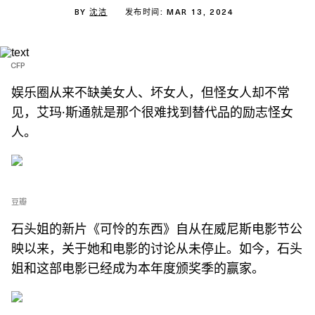
BY
沈洁
发布时间: MAR 13, 2024
CFP
娱乐圈从来不缺美女人、坏女人，但怪女人却不常
见，艾玛·斯通就是那个很难找到替代品的励志怪女
人。
豆瓣
石头姐的新片《可怜的东西》自从在威尼斯电影节公
映以来，关于她和电影的讨论从未停止。如今，石头
姐和这部电影已经成为本年度颁奖季的赢家。