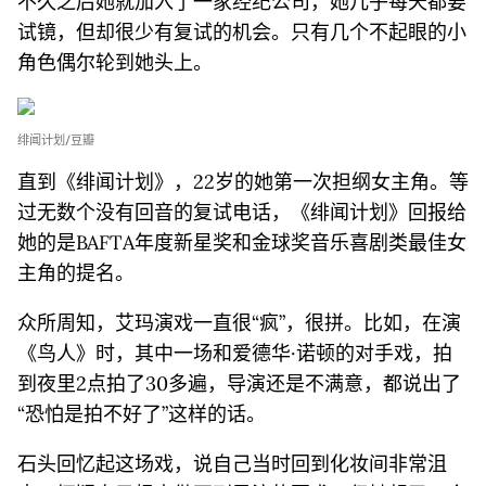
不久之后她就加入了一家经纪公司，她几乎每天都要
试镜，但却很少有复试的机会。只有几个不起眼的小
角色偶尔轮到她头上。
绯闻计划/豆瓣
直到《绯闻计划》，22岁的她第一次担纲女主角。等
过无数个没有回音的复试电话，《绯闻计划》回报给
她的是BAFTA年度新星奖和金球奖音乐喜剧类最佳女
主角的提名。
众所周知，艾玛演戏一直很“疯”，很拼。比如，在演
《鸟人》时，其中一场和爱德华·诺顿的对手戏，拍
到夜里2点拍了30多遍，导演还是不满意，都说出了
“恐怕是拍不好了”这样的话。
石头回忆起这场戏，说自己当时回到化妆间非常沮