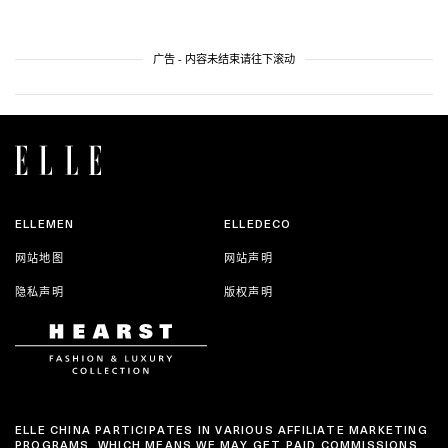
广告 - 内容未结束请往下滚动
ELLEMEN
ELLEDECO
网站地图
网站声明
隐私声明
版权声明
ELLE CHINA PARTICIPATES IN VARIOUS AFFILIATE MARKETING
PROGRAMS, WHICH MEANS WE MAY GET PAID COMMISSIONS