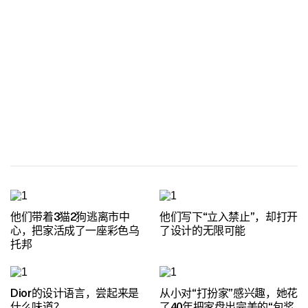
他们带着3猫2狗逃离市中
他们写下“立入禁止”，却打开
心，把家活成了一座彩色乌
了设计的无限可能
托邦
Dior的设计语言，尝起来是
从小对“打扮家”感兴趣，她花
什么味道？
了40年把家盘出完美的“包浆