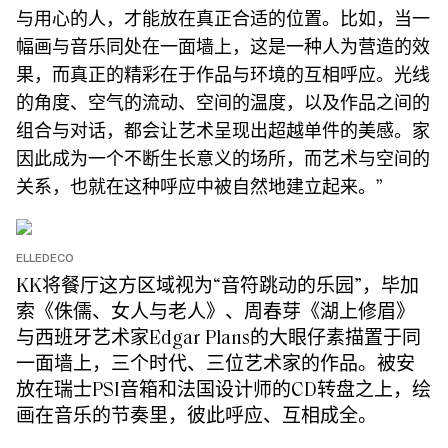
与⽤⼼的⼈，才能放在真正合适的位置。⽐如，当⼀
幅画与⾳乐同处在⼀⾯墙上，这是⼀种⼈为营造的效
果，⽽真正的精彩在于作品与环境的互相呼应。光线
的⻆度、空⽓的流动、空间的温度，以及作品之间的
组合与对话，都会让艺术呈现出超越单件的美感。家
因此成为⼀个不断⽣⻓意义的场所，⽽艺术与空间的
关系，也就在这种呼应中被⾃然地建⽴起来。”
ELLEDECO
KK将餐厅这方区域视为“音符跳动的乐园”，毕加
索《侏儒、⼥⼈与⽼⼈》、周春芽《湖上修眉》
与⻄班⽛艺术家Edgar Plans的⼤眼仔素描置于同
一面墙上，三个时代、三位艺术家的作品。被安
放在瑞士PSI音箱和法国设计师的CD转盘之上，绘
画在音乐的节奏里，彼此呼应、互相成全。