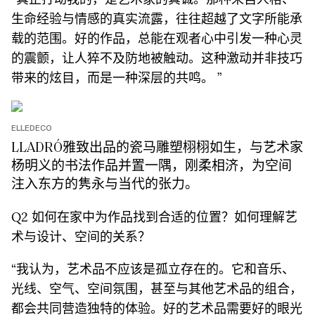
⽣命经验与情感的真实流露，往往超越了⽂字所能承
载的范围。好的作品，总能在观者⼼中引发⼀种⼼灵
的震颤，让⼈猝不及防地被触动。这种激动并⾮技巧
带来的炫⽬，⽽是⼀种深层的共鸣。 ”
ELLEDECO
LLADRÓ雅致出品的瓷马雕塑栩栩如生，与艺术家
杨明义的书法作品并置一隅，刚柔相济，为空间
注入东方的隽永与当代的张力。
Q2 如何在家中为作品找到合适的位置？如何理解艺
术与设计、空间的关系？
“我认为，艺术品不应该是孤⽴存在的。它和⾳乐、
光线、空⽓、空间氛围，甚⾄与其他艺术品的组合，
都会共同营造独特的体验。好的艺术品需要好的眼光