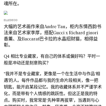
魂所在。
ELLEDECO
大幅的艺术画作来自Andre Tan，柜内东情西韵书
法来自艺术家李厚，搭配Gucci x Richard ginori
香薰、及Baccarat巴卡拉的水晶招财猫，相得益
彰。
Q4 相比专业藏家，有自己的体系或偏好吗？平时一
般是冲动还是刻意购买？
“我并不是专业藏家，更像是⼀个在⽣活中与作品‘相
遇’的⼈。每件作品都与我的⽣命⽚段相关，像⼀把
钥匙，能开启某段记忆。我的收藏体系并不严谨学术
化，⽽是带有个⼈情感的跳跃性。但这正是我的特
点。购买时，我常常是‘先种草再拔草’，当遇到与⼼