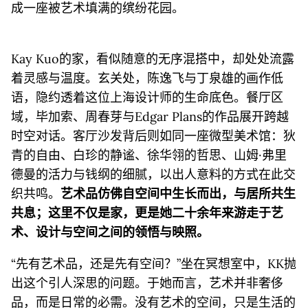
成一座被艺术填满的缤纷花园。
Kay Kuo的家，看似随意的无序混搭中，却处处流露
着灵感与温度。玄关处，陈逸飞与丁泉雄的画作低
语，隐约透着这位上海设计师的生命底色。餐厅区
域，毕加索、周春芽与Edgar Plans的作品展开跨越
时空对话。客厅沙发背后则如同一座微型美术馆：狄
青的自由、白珍的静谧、徐华翎的哲思、山姆·弗里
德曼的活力与钱纲的细腻，以出人意料的方式在此交
织共鸣。
艺术品仿佛自空间中生长而出，与居所共生
共息；这里不仅是家，更是她二十余年来游走于艺
术、设计与空间之间的领悟与映照。
“先有艺术品，还是先有空间？”坐在冥想室中，KK抛
出这个引人深思的问题。于她而言，艺术并非奢侈
品，而是日常的必需。没有艺术的空间，只是生活的