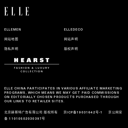
ELLEMEN
ELLEDECO
网站地图
网站声明
隐私声明
版权声明
ELLE CHINA PARTICIPATES IN VARIOUS AFFILIATE MARKETING
PROGRAMS, WHICH MEANS WE MAY GET PAID COMMISSIONS
ON EDITORIALLY CHOSEN PRODUCTS PURCHASED THROUGH
OUR LINKS TO RETAILER SITES.
北京赫斯特广告有限公司 版权所有
京ICP备19031642号-1
京公网安
备 11010502030397号