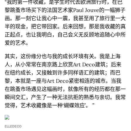
“我的第⼀件收藏，是学⽣时代去欧洲旅⾏时，在巴
黎跳蚤市场买下的法国艺术家Paul Jouve的⼀幅狮⼦
画。那⼀刻它让我⼼中⼀震，我甚⾄⽤了旅⾏⾥⼀⼤
半的现⾦，把它带回家。后来回想，那是我收藏的真
正起点，也让我明⽩，⾃⼰会义⽆反顾地追随⼼中所
爱的艺术。
其实，这份缘分也与我的成⻓环境有关。我是上海
⼈，从⼩常常在南京路上欣赏Art Deco建筑；后来
在纽约成⻓，⼜接触到许多同样语汇的建筑；⽽巴
黎，本就是⼀座与Art Deco紧密相连的城市。当我
在跳蚤市场遇⻅这幅画时，就像所有的经历都在那⼀
瞬间交汇，产⽣了⼀种⽆法抗拒的熟悉与亲切。我常
觉得，艺术收藏像是⼀种‘蝴蝶效应’。 ”
ELLEDECO