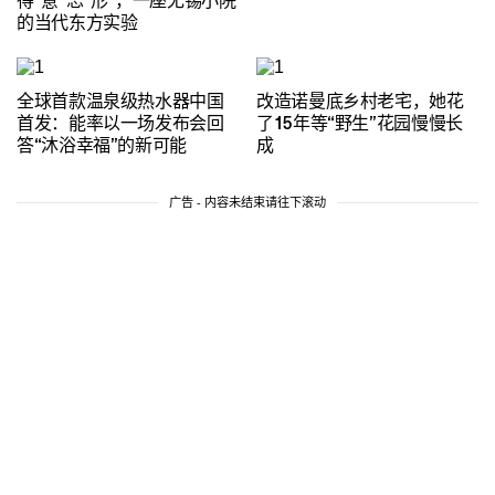
得“意”忘“形”，一座无锡小院
的当代东方实验
全球首款温泉级热水器中国
改造诺曼底乡村老宅，她花
首发：能率以一场发布会回
了15年等“野生”花园慢慢长
答“沐浴幸福”的新可能
成
广告 - 内容未结束请往下滚动