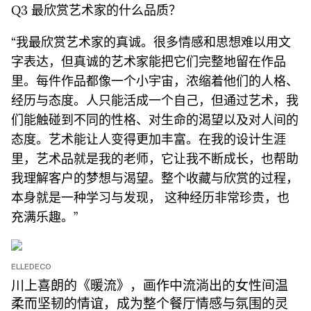
Q3 最欣赏艺术家的什么品质？
“我最欣赏艺术家的真诚。很多情感和思想难以⽤⽂
字表达，但真诚的艺术家能把它们完整地留在作品
⾥。每件作品都像⼀个⼩宇宙，浓缩着他们的⼈格、
经历与态度。⼈只能活成⼀个⾃⼰，但通过艺术，我
们能触碰到不同的性格、对⽣命的渴望以及对⼈间的
态度。艺术能让⼈变得更加丰富。在我的设计⽣涯
⾥，艺术品就是我的⽼师，它让我不断成⻓，也帮助
我理解客户的梦想与渴望。整个收藏与欣赏的过程，
本身就是⼀种学习与发现， 这种经历⾮常珍贵，也
充满乐趣。”
ELLEDECO
川上喜朗的《暖流》，画作中流淌出的女性间温
柔而坚韧的情谊，成为整个餐厅情感与氛围的灵