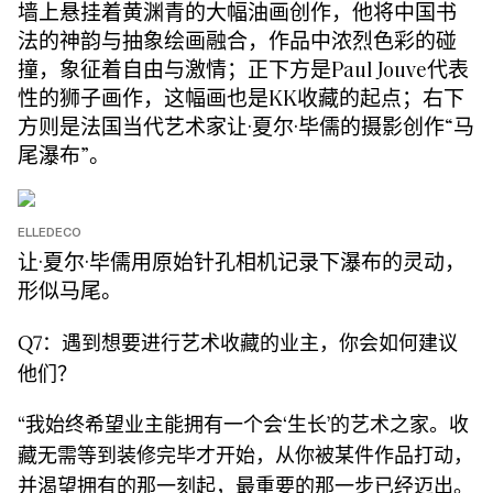
墙上悬挂着黄渊青的大幅油画创作，他将中国书
法的神韵与抽象绘画融合，作品中浓烈色彩的碰
撞，象征着自由与激情；正下方是Paul Jouve代表
性的狮子画作，这幅画也是KK收藏的起点；右下
方则是法国当代艺术家让·夏尔·毕儒的摄影创作“马
尾瀑布”。
ELLEDECO
让·夏尔·毕儒用原始针孔相机记录下瀑布的灵动，
形似马尾。
Q7：遇到想要进行艺术收藏的业主，你会如何建议
他们？
“我始终希望业主能拥有一个会‘生长’的艺术之家。收
藏无需等到装修完毕才开始，从你被某件作品打动，
并渴望拥有的那一刻起，最重要的那一步已经迈出。