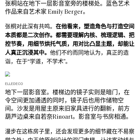
张桐站在地下一层影音室旁的楼梯处。蓝色艺术
作品来自艺术家 Emily Berger。
张桐对此深有共鸣。
在他看来，塑造角色与打造空间
本质都是二次创作。都需要理解内核、梳理逻辑、把
控节奏，用细节烘托气质，用对比凸显主题，却能让
人真正沉浸其中。
他们不约而同地认为，真正的造
诣，在于“学道，不学术”。
ELLEDECO
地下一层影音室。楼梯边的镜子实则是暗门，在
令空间更加通透的同时，镜子后也用作储物空
间。沙发是用屋主原来旧家具进行的翻新，前方
葫芦边桌来自若奈Rinoart。影音室与书房相通。
漫步在这栋房子里，还会发现更多的细节藏在不易察