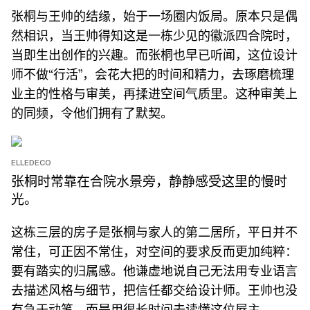
张桐与王帅的结缘，始于一场圈内饭局。原本只是偶
然相识，当王帅得知这是一栋少见的徽派四合院时，
当即生出创作的兴趣。而张桐也早已听闻，这位设计
师不做“行活”，会花大把的时间和精力，去琢磨梳理
业主的性格与审美，再揉进空间气质里。这种审美上
的同频，令他们拥有了默契。
ELLEDECO
张桐时常靠在合院水景旁，静静感受这里的慢时
光。
这栋三层的房子是张桐与家人的第二居所，平日并不
常住，可正因不常住，对空间的要求反而更加纯粹：
要有踏实的归属感。他谦虚地说自己无法用专业语言
去描述风格与细节，把信任都交给设计师。王帅也没
有急于动笔，而是用很长时间去读懂这位屋主。