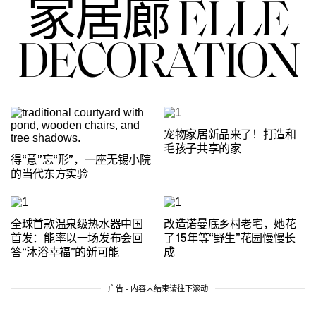
家居廊 ELLE
DECORATION
宠物家居新品来了！打造和
毛孩子共享的家
得“意”忘“形”，一座无锡小院
的当代东方实验
全球首款温泉级热水器中国
改造诺曼底乡村老宅，她花
首发：能率以一场发布会回
了15年等“野生”花园慢慢长
答“沐浴幸福”的新可能
成
广告 - 内容未结束请往下滚动