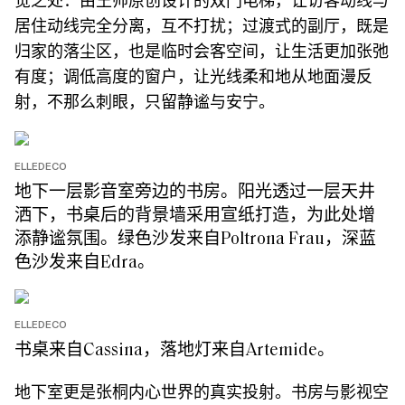
觉之处：由王帅原创设计的双门电梯，让访客动线与
居住动线完全分离，互不打扰；过渡式的副厅，既是
归家的落尘区，也是临时会客空间，让生活更加张弛
有度；调低高度的窗户，让光线柔和地从地面漫反
射，不那么刺眼，只留静谧与安宁。
ELLEDECO
地下一层影音室旁边的书房。阳光透过一层天井
洒下，书桌后的背景墙采用宣纸打造，为此处增
添静谧氛围。绿色沙发来自Poltrona Frau，深蓝
色沙发来自Edra。
ELLEDECO
书桌来自Cassina，落地灯来自Artemide。
地下室更是张桐内心世界的真实投射。书房与影视空