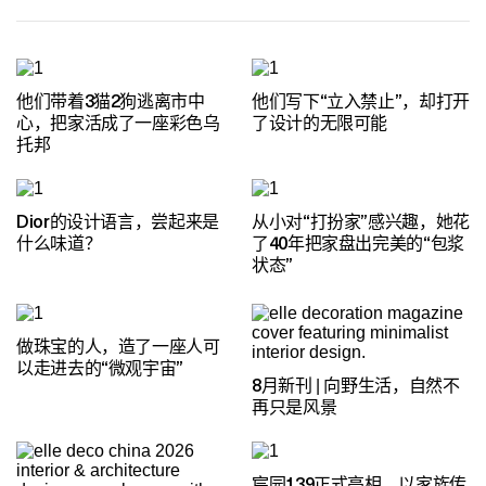
他们带着3猫2狗逃离市中
他们写下“立入禁止”，却打开
心，把家活成了一座彩色乌
了设计的无限可能
托邦
Dior的设计语言，尝起来是
从小对“打扮家”感兴趣，她花
什么味道？
了40年把家盘出完美的“包浆
状态”
做珠宝的人，造了一座人可
以走进去的“微观宇宙”
8月新刊 | 向野生活，自然不
再只是风景
宸园139正式亮相，以家族传