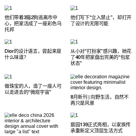
他们带着3猫2狗逃离市中
他们写下“立入禁止”，却打开
心，把家活成了一座彩色乌
了设计的无限可能
托邦
Dior的设计语言，尝起来是
从小对“打扮家”感兴趣，她花
什么味道？
了40年把家盘出完美的“包浆
状态”
做珠宝的人，造了一座人可
以走进去的“微观宇宙”
8月新刊 | 向野生活，自然不
再只是风景
宸园139正式亮相，以家族传
承重新定义顶层生活方式