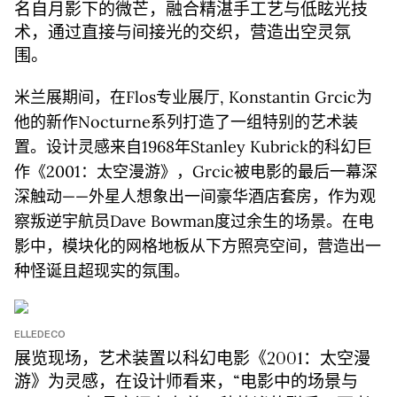
名自月影下的微芒，融合精湛手工艺与低眩光技
术，通过直接与间接光的交织，营造出空灵氛
围。
米兰展期间，在Flos专业展厅, Konstantin Grcic为
他的新作Nocturne系列打造了一组特别的艺术装
置。设计灵感来自1968年Stanley Kubrick的科幻巨
作《2001：太空漫游》，Grcic被电影的最后一幕深
深触动——外星人想象出一间豪华酒店套房，作为观
察叛逆宇航员Dave Bowman度过余生的场景。在电
影中，模块化的网格地板从下方照亮空间，营造出一
种怪诞且超现实的氛围。
ELLEDECO
展览现场，艺术装置以科幻电影《2001：太空漫
游》为灵感，在设计师看来，“电影中的场景与