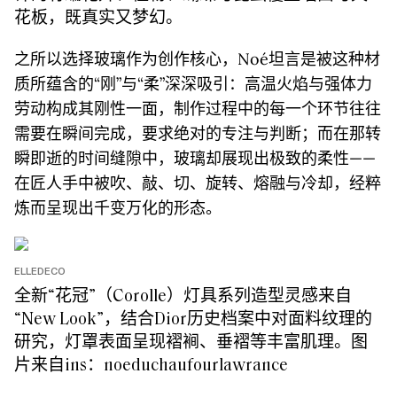
花板，既真实又梦幻。
之所以选择玻璃作为创作核心，Noé坦言是被这种材
质所蕴含的“刚”与“柔”深深吸引：高温火焰与强体力
劳动构成其刚性一面，制作过程中的每一个环节往往
需要在瞬间完成，要求绝对的专注与判断；而在那转
瞬即逝的时间缝隙中，玻璃却展现出极致的柔性——
在匠人手中被吹、敲、切、旋转、熔融与冷却，经粹
炼而呈现出千变万化的形态。
ELLEDECO
全新“花冠”（Corolle）灯具系列造型灵感来自
“New Look”，结合Dior历史档案中对面料纹理的
研究，灯罩表面呈现褶裥、垂褶等丰富肌理。图
片来自ins：noeduchaufourlawrance