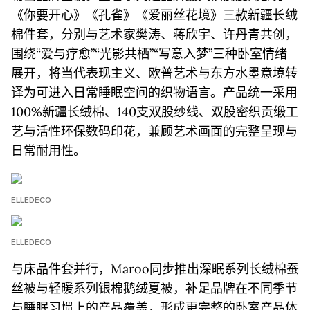
《你要开心》《孔雀》《爱丽丝花境》三款新疆长绒
棉件套，分别与艺术家樊涛、蒋欣宇、许丹青共创，
围绕“爱与疗愈”“光影共栖”“写意入梦”三种卧室情绪
展开，将当代表现主义、欧普艺术与东方水墨意境转
译为可进入日常睡眠空间的织物语言。产品统一采用
100%新疆长绒棉、140支双股纱线、双股密织贡缎工
艺与活性环保数码印花，兼顾艺术画面的完整呈现与
日常耐用性。
ELLEDECO
ELLEDECO
与床品件套并行，Maroo同步推出深眠系列长绒棉蚕
丝被与轻暖系列银棉鹅绒夏被，补足品牌在不同季节
与睡眠习惯上的产品覆盖，形成更完整的卧室产品体