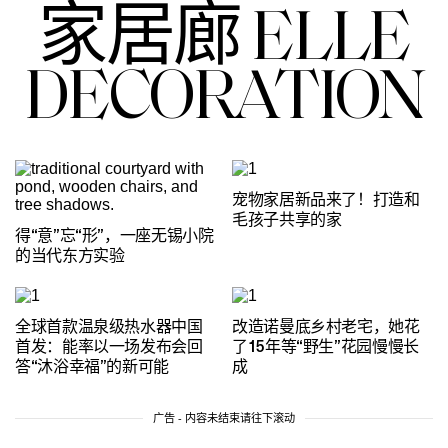
家居廊 ELLE
DECORATION
宠物家居新品来了！打造和
毛孩子共享的家
得“意”忘“形”，一座无锡小院
的当代东方实验
全球首款温泉级热水器中国
改造诺曼底乡村老宅，她花
首发：能率以一场发布会回
了15年等“野生”花园慢慢长
答“沐浴幸福”的新可能
成
广告 - 内容未结束请往下滚动