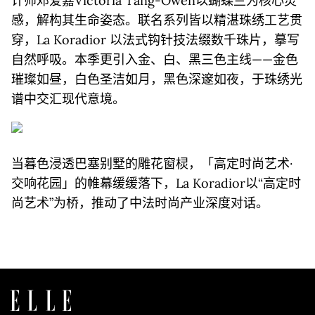
计师邓爱嘉Victoria Tang-Owen以蝴蝶兰为核心灵
感，解构其生命姿态。联名系列皆以精湛珠绣工艺贯
穿，La Koradior 以法式钩针技法缀数千珠片，摹写
自然呼吸。本季更引入金、白、黑三色主线——金色
璀璨如昼，白色圣洁如月，黑色深邃如夜，于珠绣光
谱中交汇现代意境。
当暮色浸透巴塞别墅的雕花窗棂，「高定时尚艺术·
交响花园」的帷幕缓缓落下，La Koradior以“高定时
尚艺术”为桥，推动了中法时尚产业深度对话。