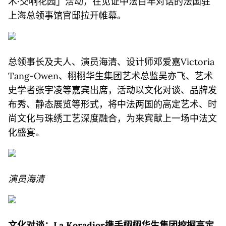
术·交响花园」活动，在见证中法百年对话的法国驻
上海总领事馆官邸拉开帷幕。
总领事长及夫人、演员海清、设计师邓爱嘉Victoria
Tang-Owen、栩栩华生集团艺术总监吴亦飞、艺术
史学者张宇凌等嘉宾出席，活动以文化对谈、品牌发
布秀、静态展览等形式，将中法两国的高定艺术、时
尚文化与珠绣工艺深度融合，为来宾献上一场中法文
化盛宴。
演员海清
文化对谈：La Koradior携手栩栩华生集团挖掘高定