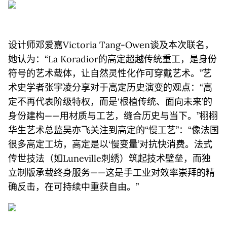
设计师邓爱嘉Victoria Tang-Owen谈及本次联名，
她认为：“La Koradior的高定超越传统重工，是身份
符号的艺术载体，让自然灵性化作可穿戴艺术。”艺
术史学者张宇凌分享对于高定历史演变的观点：“高
定不再代表阶级特权，而是‘根植传统、面向未来’的
身份建构——用材质与工艺，缝合历史与当下。”栩栩
华生艺术总监吴亦飞关注到高定的“慢工艺”：“像法国
很多高定工坊，高定是以‘慢变量’对抗快消费。法式
传世技法（如Luneville刺绣）筑起技术壁垒，而独
立制版承载终身服务——这是手工业对效率崇拜的精
确反击，在可持续中重获自由。”