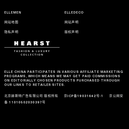
ELLEMEN
ELLEDECO
网站地图
网站声明
隐私声明
版权声明
ELLE CHINA PARTICIPATES IN VARIOUS AFFILIATE MARKETING
PROGRAMS, WHICH MEANS WE MAY GET PAID COMMISSIONS
ON EDITORIALLY CHOSEN PRODUCTS PURCHASED THROUGH
OUR LINKS TO RETAILER SITES.
北京赫斯特广告有限公司 版权所有
京ICP备19031642号-1
京公网安
备 11010502030397号