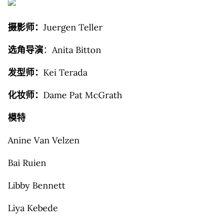
摄影师：
Juergen Teller
选角导演
：Anita Bitton
发型师：
Kei Terada
化妆师：
Dame Pat McGrath
模特
Anine Van Velzen
Bai Ruien
Libby Bennett
Liya Kebede