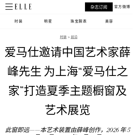
杂志订阅
官方微博
时装
明星
珠宝腕表
美容
时装
前沿
爱马仕邀请中国艺术家薛
峰先生 为上海“爱马仕之
家”打造夏季主题橱窗及
艺术展览
此窗即远——本艺术装置由薛峰创作，2026 年 5