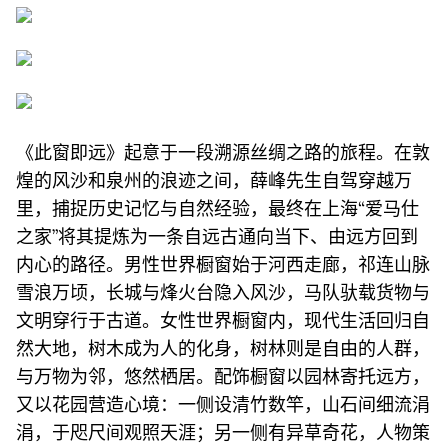
《此窗即远》起意于一段溯源丝绸之路的旅程。在敦
煌的风沙和泉州的浪迹之间，薛峰先生自驾穿越万
里，捕捉历史记忆与自然经验，最终在上海“爱马仕
之家”将其提炼为一条自远古通向当下、由远方回到
内心的路径。男性世界橱窗始于河西走廊，祁连山脉
雪浪万顷，长城与烽火台隐入风沙，马队驮载货物与
文明穿行于古道。女性世界橱窗内，现代生活回归自
然大地，树木成为人的化身，树林则是自由的人群，
与万物为邻，悠然栖居。配饰橱窗以园林寄托远方，
又以花园营造心境：一侧设清竹数竿，山石间细流涓
涓，于咫尺间观照天涯；另一侧有异草奇花，人物策