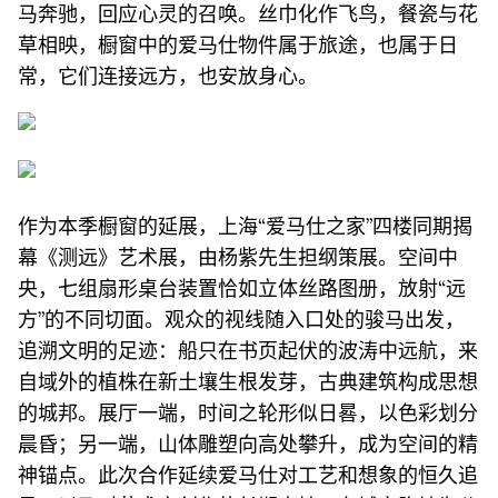
马奔驰，回应心灵的召唤。丝巾化作飞鸟，餐瓷与花
草相映，橱窗中的爱马仕物件属于旅途，也属于日
常，它们连接远方，也安放身心。
作为本季橱窗的延展，上海“爱马仕之家”四楼同期揭
幕《测远》艺术展，由杨紫先生担纲策展。空间中
央，七组扇形桌台装置恰如立体丝路图册，放射“远
方”的不同切面。观众的视线随入口处的骏马出发，
追溯文明的足迹：船只在书页起伏的波涛中远航，来
自域外的植株在新土壤生根发芽，古典建筑构成思想
的城邦。展厅一端，时间之轮形似日晷，以色彩划分
晨昏；另一端，山体雕塑向高处攀升，成为空间的精
神锚点。此次合作延续爱马仕对工艺和想象的恒久追