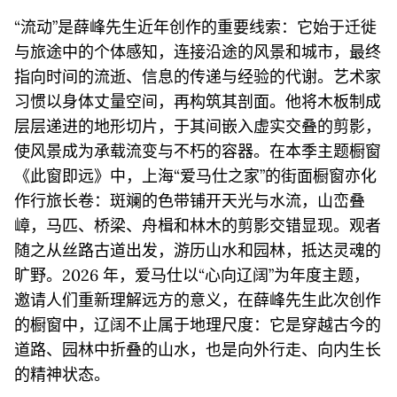
“流动”是薛峰先生近年创作的重要线索：它始于迁徙
与旅途中的个体感知，连接沿途的风景和城市，最终
指向时间的流逝、信息的传递与经验的代谢。艺术家
习惯以身体丈量空间，再构筑其剖面。他将木板制成
层层递进的地形切片，于其间嵌入虚实交叠的剪影，
使风景成为承载流变与不朽的容器。在本季主题橱窗
《此窗即远》中，上海“爱马仕之家”的街面橱窗亦化
作行旅长卷：斑斓的色带铺开天光与水流，山峦叠
嶂，马匹、桥梁、舟楫和林木的剪影交错显现。观者
随之从丝路古道出发，游历山水和园林，抵达灵魂的
旷野。2026 年，爱马仕以“心向辽阔”为年度主题，
邀请人们重新理解远方的意义，在薛峰先生此次创作
的橱窗中，辽阔不止属于地理尺度：它是穿越古今的
道路、园林中折叠的山水，也是向外行走、向内生长
的精神状态。