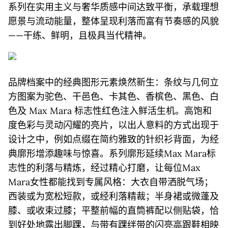
系列在实用主义与奢华质感中间达致平衡，承载理想
愿景与流动能量，整体呈现利落而富有节奏感的风貌
——干练、鲜明，且极具当代精神。
品牌档案中的经典图形元素焕然新生：条纹与几何立
方图案为驼色、干邑色、卡其色、香槟色、黑色、白
色及 Max Mara 标志性红色注入鲜活生机。高饱和
度色彩与灵动闪耀的亮片，以出人意料的方式出现于
设计之中，例如点缀在简约雅致的针织衫背面，为经
典廓形增添趣味与惊喜。系列廓形延续Max Mara标
志性的利落与精炼，经过精心打磨，让每位Max
Mara女性都能找到专属风格：大衣自带洒脱气场；
西装或为宽松短款，或经利落精裁；半身裙或微蓬及
膝、或收束过膝；平整前幅的直筒裤配以侧贴袋，恰
到好处地露出脚踝，与带有踝绊带的闪亮高跟鞋相映