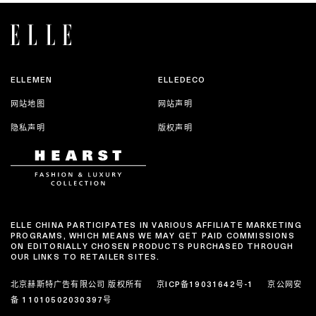
ELLEMEN
ELLEDECO
网站地图
网站声明
隐私声明
版权声明
ELLE CHINA PARTICIPATES IN VARIOUS AFFILIATE MARKETING
PROGRAMS, WHICH MEANS WE MAY GET PAID COMMISSIONS
ON EDITORIALLY CHOSEN PRODUCTS PURCHASED THROUGH
OUR LINKS TO RETAILER SITES.
北京赫斯特广告有限公司 版权所有
京ICP备19031642号-1
京公网安
备 11010502030397号