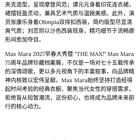
夹克造型，呈现摩登风范；谭元元身着印花连衣裙，
裙摆轻盈灵动，兼具艺术气质与温婉美感。此外，演
员张康乐身着Olimpia双排扣西装，简约版型尽显清
爽气质；刘恋则以沙色西装现身，精巧细节于流畅廓
形间愈加夺目。
Max Mara 2027早春大秀暨 "THE MAX!" Max Mara
75周年品牌珍藏档案展，不仅是一场对七十五载传承
的深情颂歌，更以多元视角下的丰富叙事，向品牌精
神内核致以宏伟呈献。Max Mara始终坚持打造经得
起时间考验的经典衣橱，聚焦当代女性的穿搭需求，
拒绝盲从短暂潮流，这份初心，也将成为品牌未来前
行的核心动力。