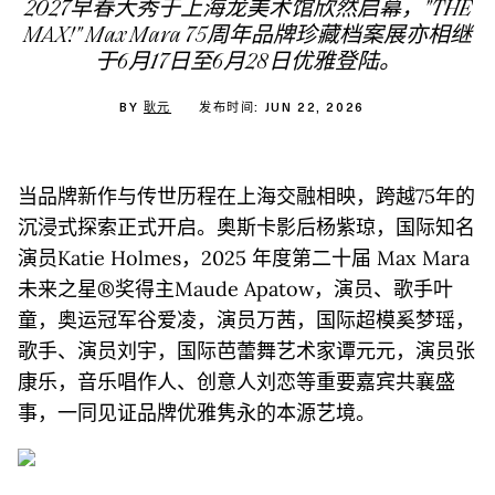
2027早春大秀于上海龙美术馆欣然启幕，"THE
MAX!" Max Mara 75周年品牌珍藏档案展亦相继
于6月17日至6月28日优雅登陆。
BY
耿元
发布时间: JUN 22, 2026
当品牌新作与传世历程在上海交融相映，跨越75年的
沉浸式探索正式开启。奥斯卡影后杨紫琼，国际知名
演员Katie Holmes，2025 年度第二十届 Max Mara
未来之星®奖得主Maude Apatow，演员、歌手叶
童，奥运冠军谷爱凌，演员万茜，国际超模奚梦瑶，
歌手、演员刘宇，国际芭蕾舞艺术家谭元元，演员张
康乐，音乐唱作人、创意人刘恋等重要嘉宾共襄盛
事，一同见证品牌优雅隽永的本源艺境。