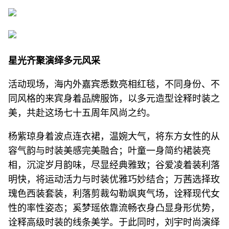
星光齐聚演绎多元风采
活动现场，海内外嘉宾悉数亮相红毯，不同身份、不
同风格的来宾身着品牌服饰，以多元造型诠释时装之
美，共赴这场七十五周年风尚之约。
杨紫琼身着波点连衣裙，温婉大气，将东方女性的从
容气韵与时装美感完美融合；叶童一身简约裙装亮
相，沉淀岁月韵味，尽显经典雅致；谷爱凌着装利落
明快，将运动活力与时装优雅巧妙结合；万茜选择玫
瑰色西装套装，利落剪裁勾勒飒爽气场，诠释现代女
性的率性姿态；奚梦瑶依靠流畅衣身凸显身形优势，
诠释高级时装的线条美学。于此同时，刘宇时尚演绎