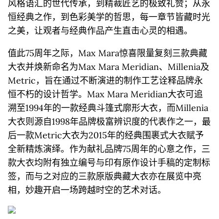
风格语汇的世代传承，到精裁匠艺的极致礼赞；从永
恒经典之作，到色彩美学的哲思，每一章节皆藏时光
之美，让观者与经典作品产生直击心灵的相遇。
值此75周年之际，Max Mara惊喜限量复刻三款典藏
大衣并焕新命名为Max Mara Meridian、Millenia及
Metric，旨在通过不断演进的制作工艺诠释品牌永
恒不朽的设计哲学。Max Mara Meridian大衣可追
溯至1994年的一款经典斗篷式廓形大衣，而Millenia
大衣则源自1998年品牌极富辨识度的代表作之一，最
后一款Metric大衣为2015年的经典围裹式大衣赋予
全新精炼演绎。作为献礼品牌75周年的心意之作，三
款大衣均附有独立编号与印有原作设计手稿的定制标
签，而与之对应的三款原版典藏大衣亦在展览中亮
相，妙趣开启一场跨越时空的艺术对话。