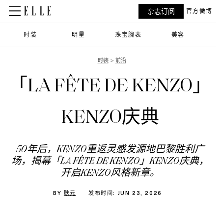
杂志订阅
官方微博
时装
明星
珠宝腕表
美容
时装
前沿
「LA FÊTE DE KENZO」
KENZO庆典
50年后，KENZO重返灵感发源地巴黎胜利广
场，揭幕「LA FÊTE DE KENZO」KENZO庆典，
开启KENZO风格新章。
BY
耿元
发布时间: JUN 23, 2026