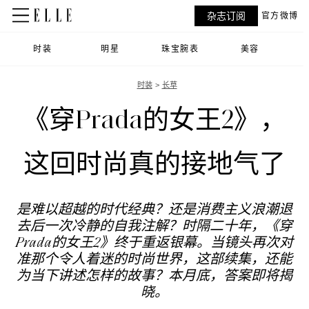
杂志订阅
官方微博
时装
明星
珠宝腕表
美容
时装
长草
《穿Prada的女王2》，
这回时尚真的接地气了
是难以超越的时代经典？还是消费主义浪潮退
去后一次冷静的自我注解？时隔二十年，《穿
Prada的女王2》终于重返银幕。当镜头再次对
准那个令人着迷的时尚世界，这部续集，还能
为当下讲述怎样的故事？本月底，答案即将揭
晓。