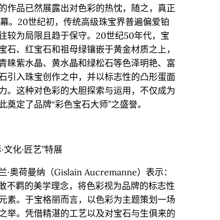
ari）先生的作品已然展露出对色彩的热忱，随之，真正
帷幕。20世纪初，传统高级珠宝界普遍偏爱铂
往较为局限且趋于保守。20世纪50年代，宝
宝石、红宝石和祖母绿镶嵌于黄金材质之上，
青睐紫水晶、黄水晶和绿松石等色泽明艳、富
石引入珠宝创作之中，并以标志性的凸形蛋面
力。这种对色彩的大胆探索与运用，不仅成为
此奠定了品牌“彩色宝石大师”之盛誉。
彩·文化·匠艺”特展
曼纳（Gislain Aucremanne）表示：
果敢不羁的美学理念，将色彩视为品牌的标志性
元素。于宝格丽而言，以色彩为主题策划一场
之举。凭借精湛的工艺以及对宝石与生俱来的