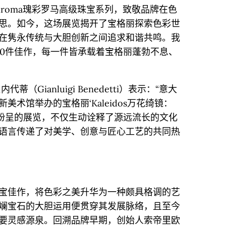
chroma瑰彩罗马高级珠宝系列，致敬品牌在色
思。如今，这场展览揭开了宝格丽探索色彩世
在隽永传统与大胆创新之间追求和谐共鸣。我
50件佳作，每一件皆承载着宝格丽蓬勃不息、
（Gianluigi Benedetti）表示：“意大
术馆举办的宝格丽‘Kaleidos万花绮镜：
彩纷呈的展览，不仅生动诠释了源远流长的文化
语言传递了对美学、创意与匠心工艺的共同热
宝佳作，将色彩之美升华为一种颇具格调的艺
斓宝石的大胆运用便贯穿其发展脉络，且至今
要灵感源泉。回溯品牌早期，创始人索帝里欧