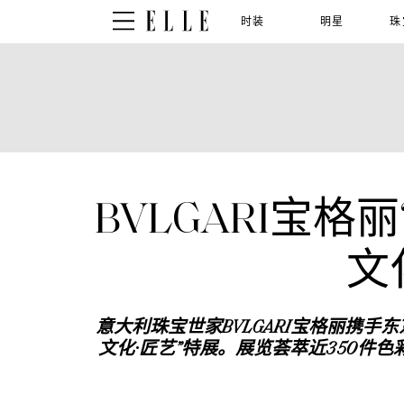
时装
明星
珠
BVLGARI宝格
文
意大利珠宝世家
BVLGARI
宝格丽携手东
文化·匠艺”特展。展览荟萃近
350
件色