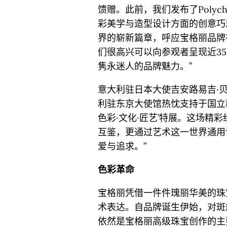
馈赠。此前，我们发布了Poly
彩美学与造型设计方面的创意巧
界的崭新篇章，呼应宝格丽品牌
们很高兴可以向参观者呈现近3
隽永迷人的品牌魅力。”
意大利驻日本大使吉安路易吉·贝内代蒂
利驻东京大使馆热忱支持于国立新美
色彩·文化·匠艺’特展。这场精
互鉴，更通过艺术这一世界通用
爱与追求。”
色彩革命
宝格丽凭借一件件瑰丽华美的珠
术表达。自品牌诞生伊始，对斑
依然是宝格丽高级珠宝创作的主