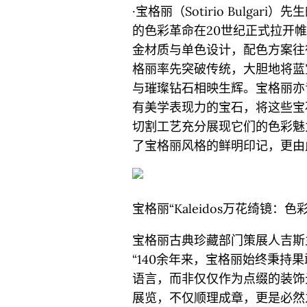
·宝格丽（Sotirio Bulg
的色彩革命在20世纪正式拉开
金材质与单色设计，配色方案往
格丽率先突破传统，大胆地将蓝
与璀璨钻石相映生辉。宝格丽亦
有美学表现力的宝石，将这些宝
切割工艺充分展现它们的色彩魅
了宝格丽风格的鲜明印记，更由
宝格丽“Kaleidos万花绮镜：色
宝格丽古典珍藏部门策展人吉斯兰·奥荷
“140余年来，宝格丽始终秉持
语言，而非仅仅作为点缀的装饰
展览，不仅顺理成章，更是必然