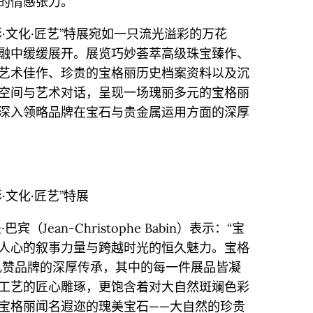
的情感张力。
色彩·文化·匠艺”特展宛如一只流光溢彩的万花
融中缓缓展开。展览巧妙荟萃高级珠宝臻作、
艺术佳作、珍贵的宝格丽历史档案资料以及沉
空间与艺术对话，呈现一场瑰丽多元的宝格丽
深入领略品牌在宝石与贵金属运用方面的深厚
彩·文化·匠艺”特展
Jean-Christophe Babin）表示：“宝
人心的叙事力量与跨越时光的恒久魅力。宝格
展意在礼赞品牌的深厚传承，其中的每一件展品皆凝
工艺的匠心雕琢，更饱含着对大自然斑斓色彩
宝格丽闻名遐迩的瑰美宝石——大自然的珍贵