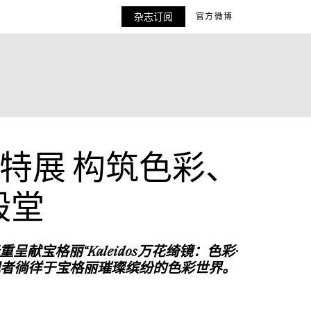
杂志订阅
官方微博
镜”特展 构筑色彩、
殿堂
重呈献宝格丽“
Kaleidos
万花绮镜：色彩·
者徜徉于宝格丽璀璨缤纷的色彩世界。