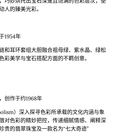
，巧妙烘托出宝石深邃且饱满的色彩层次，使
动人的臻美光彩。
1954年
链和耳环套组大胆融合祖母绿、紫水晶、绿松
色彩美学与宝石搭配方面的不羁创意。
创作于约1968年
ymbolism）深入探寻色彩所承载的文化内涵与象
借对色彩的精妙把控，传递细腻情感、阐释深
珍贵的翡翠珠宝及一款名为“七大奇迹”