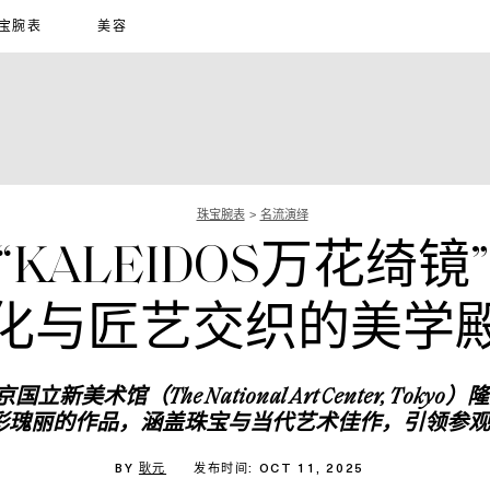
宝腕表
美容
珠宝腕表
名流演绎
丽“KALEIDOS万花绮
化与匠艺交织的美学
京国立新美术馆（
The National Art Center, Tokyo
）隆
彩瑰丽的作品，涵盖珠宝与当代艺术佳作，引领参观
BY
耿元
发布时间: OCT 11, 2025