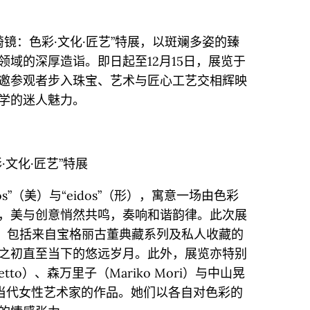
s万花绮镜：色彩·文化·匠艺”特展，以斑斓多姿的臻
域的深厚造诣。即日起至12月15日，展览于
邀参观者步入珠宝、艺术与匠心工艺交相辉映
学的迷人魅力。
彩·文化·匠艺”特展
s”（美）与“eidos”（形），寓意一场由色彩
，美与创意悄然共鸣，奏响和谐韵律。此次展
作，包括来自宝格丽古董典藏系列及私人收藏的
之初直至当下的悠远岁月。此外，展览亦特别
retto）、森万里子（Mariko Mori）与中山晃
）这三位当代女性艺术家的作品。她们以各自对色彩的