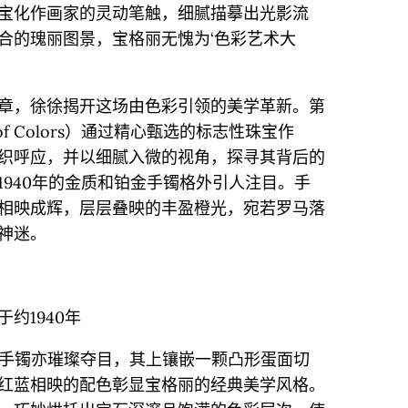
宝化作画家的灵动笔触，细腻描摹出光影流
合的瑰丽图景，宝格丽无愧为‘色彩艺术大
章，徐徐揭开这场由色彩引领的美学革新。第
e of Colors）通过精心甄选的标志性珠宝作
织呼应，并以细腻入微的视角，探寻其背后的
1940年的金质和铂金手镯格外引人注目。手
相映成辉，层层叠映的丰盈橙光，宛若罗马落
神迷。
约1940年
金手镯亦璀璨夺目，其上镶嵌一颗凸形蛋面切
红蓝相映的配色彰显宝格丽的经典美学风格。