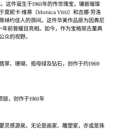
金项链。这件诞生于1961年的传世瑰宝，镶嵌璀璨
卡·维蒂（Monica Vitti）和吉娜·劳洛
igida）等绰约佳人的颈间。这件华美作品原为因弗尼
藏品，十年前曾耀目亮相。如今，作为宝格丽古董典
公众的视野。
翠、珊瑚、祖母绿及钻石，创作于约1969
链，创作于1961年
要灵感源泉。无论是画家、雕塑家，亦或是珠