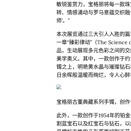
敏锐鉴赏力，宝格丽将每一款珠
转、情感涌动与罗马意蕴交织融
师’。”
本次展览通过三大引人入胜的篇
一章“臻彩律动”（The Scienc
品，生动展现多元色彩之间的交
美学奥义。其中，一款创作于约
镯之上，明艳黄水晶与璀璨钻石
日余晖般温暖而绚烂，令人心醉
宝格丽古董典藏系列手镯，创作于
此外，一款创作于1954年的铂
割蓝宝石以及红宝石与钻石，以