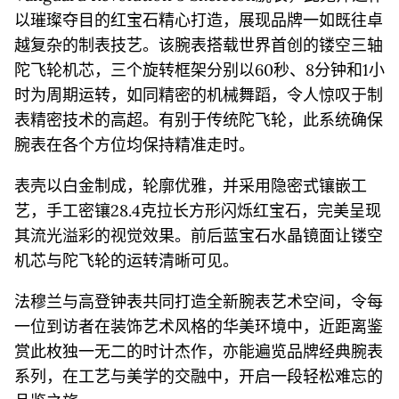
以璀璨夺目的红宝石精心打造，展现品牌一如既往卓
越复杂的制表技艺。该腕表搭载世界首创的镂空三轴
陀飞轮机芯，三个旋转框架分别以60秒、8分钟和1小
时为周期运转，如同精密的机械舞蹈，令人惊叹于制
表精密技术的高超。有别于传统陀飞轮，此系统确保
腕表在各个方位均保持精准走时。
表壳以白金制成，轮廓优雅，并采用隐密式镶嵌工
艺，手工密镶28.4克拉长方形闪烁红宝石，完美呈现
其流光溢彩的视觉效果。前后蓝宝石水晶镜面让镂空
机芯与陀飞轮的运转清晰可见。
法穆兰与高登钟表共同打造全新腕表艺术空间，令每
一位到访者在装饰艺术风格的华美环境中，近距离鉴
赏此枚独一无二的时计杰作，亦能遍览品牌经典腕表
系列，在工艺与美学的交融中，开启一段轻松难忘的