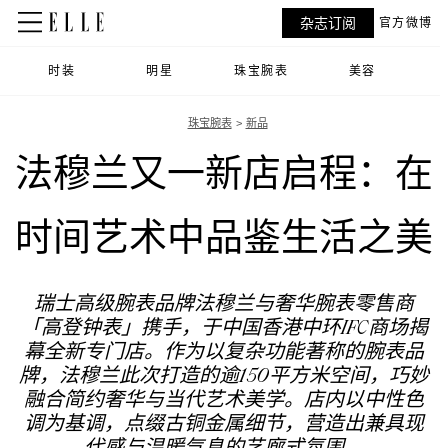
杂志订阅
官方微博
时装
明星
珠宝腕表
美容
珠宝腕表
新品
法穆兰又一新店启程：在
时间艺术中品鉴生活之美
瑞士高级腕表品牌法穆兰与奢华腕表零售商
「高登钟表」携手，于中国香港中环IFC商场揭
幕全新专门店。作为以复杂功能著称的腕表品
牌，法穆兰此次打造的逾150平方米空间，巧妙
融合简约奢华与当代艺术美学。店内以中性色
调为基调，点缀古铜金属细节，营造出兼具现