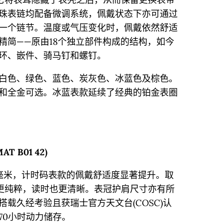
珠表链均配备微调系统，佩戴状态下亦可通过
一个链节。温度或气压变化时，佩戴依然舒适
精简——原由18个独立部件构成的结构，如今
环、嵌件、骑马钉和螺钉。
白色、绿色、蓝色、炭灰色、冰蓝色及棕色。
和全金可选。冰蓝表款延续了经典的铂金表圈
T B01 42
)
.77毫米，计时码表款的佩戴舒适度显著提升。取
盘更纯粹，读时也更清晰。表冠护肩尺寸亦有所
载久经考验且获瑞士官方天文台(COSC)认
70小时动力储存。