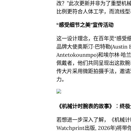
改？”此次更新并非为了重塑机
比例更符合人体工学，而流线型
“
感受细节之美
”
宣传活动
这一设计理念，在百年灵“感受
品牌大使奥斯汀·巴特勒(Austin B
Antetokounmpo)和埃尔林·哈
佩戴者，他们共同呈现出这款腕
传大片采用微距拍摄手法，邀请
力。
《机械计时腕表的故事》︰终极
若想进一步深入了解，《机械计时腕表的
Watchprint出版, 202