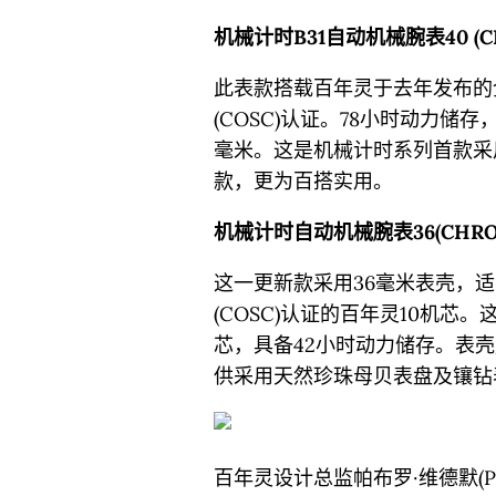
机械计时
B31
自动机械腕表
40
(
C
此表款搭载百年灵于去年发布的
(COSC)认证。78小时动力储
毫米。这是机械计时系列首款采
款，更为百搭实用。
机械计时自动机械腕表
36
(
CHRO
这一更新款采用36毫米表壳，
(COSC)认证的百年灵10机芯。
芯，具备42小时动力储存。表壳厚
供采用天然珍珠母贝表盘及镶钻
百年灵设计总监帕布罗·维德默(Pa