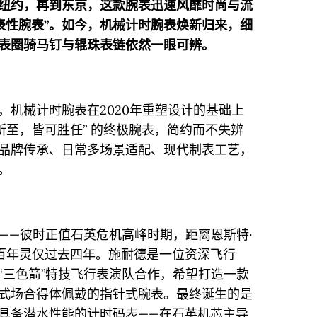
纽约，再到东京，这款腕表迅速风靡时尚与流
表性腕表
”
。如今，机械计时腕表焕新归来，细
表圈骑马钉与辊珠表链依然一眼可辨。
，机械计时腕表在2020年重塑设计的基础上
所至，皆可胜任” 的终极腕表，简约而不失辨
品牌传承、日常多场景适配、现代制表工艺，
。
年——彼时正值石英危机高峰时期，距离恩斯特·
er)收购百年灵仅过去四年。施耐德是一位资深飞行
“三色箭”特技飞行表演队合作，希望打造一款
式场合得体佩戴的指针式腕表。最终诞生的是
具备潜水性能的计时码表——在石英机芯主导