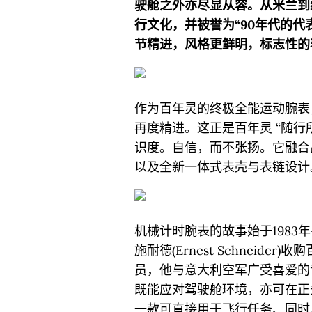
驶舱之外亦尽显从容。从米兰到
行文化，并被誉为
“90
年代的代
节精进，风格更鲜明，标志性的
作为百年灵的终极全能运动腕表
再度精进。这正是百年灵 “随行
识度。自信，而不张扬。它融合
以及全新一体式表壳与表链设计
机械计时腕表的故事始于1983
施耐德(Ernest Schneid
员，他与意大利空军广受喜爱的
既能应对驾驶舱环境，亦可在正
一款可直接用于飞行任务、同时