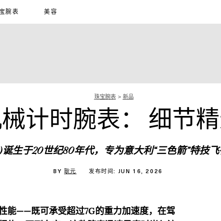
宝腕表
美容
珠宝腕表
新品
械计时腕表： 细节
)
诞生于
20
世纪
80
年代，专为意大利
“
三色箭
”
特技飞
BY
耿元
发布时间: JUN 16, 2026
性能
——
既可承受超过
7G
的重力加速度，在驾