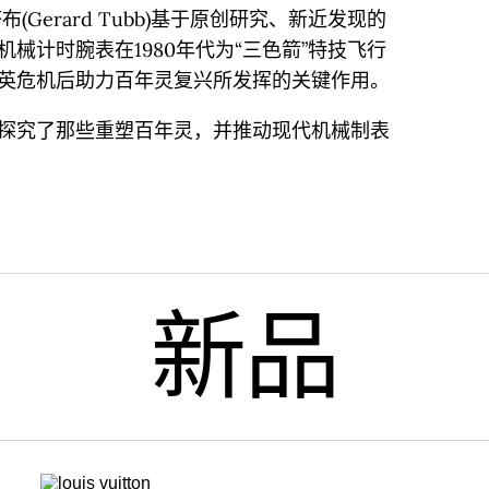
Gerard Tubb)基于原创研究、新近发现的
械计时腕表在1980年代为“三色箭”特技飞行
英危机后助力百年灵复兴所发挥的关键作用。
探究了那些重塑百年灵，并推动现代机械制表
新品