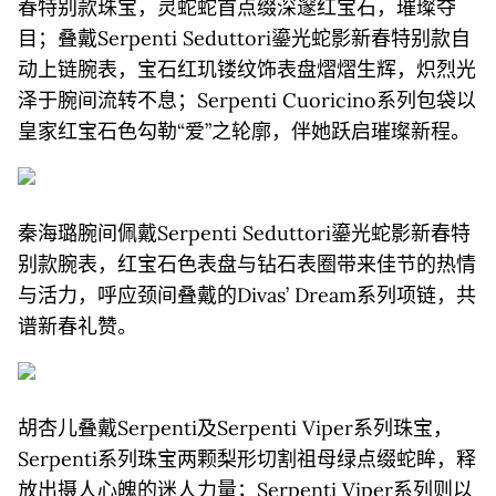
春特别款珠宝，灵蛇蛇首点缀深邃红宝石，璀璨夺
目；叠戴Serpenti Seduttori鎏光蛇影新春特别款自
动上链腕表，宝石红玑镂纹饰表盘熠熠生辉，炽烈光
泽于腕间流转不息；Serpenti Cuoricino系列包袋以
皇家红宝石色勾勒“爱”之轮廓，伴她跃启璀璨新程。
秦海璐腕间佩戴Serpenti Seduttori鎏光蛇影新春特
别款腕表，红宝石色表盘与钻石表圈带来佳节的热情
与活力，呼应颈间叠戴的Divas’ Dream系列项链，共
谱新春礼赞。
胡杏儿叠戴Serpenti及Serpenti Viper系列珠宝，
Serpenti系列珠宝两颗梨形切割祖母绿点缀蛇眸，释
放出摄人心魄的迷人力量；Serpenti Viper系列则以