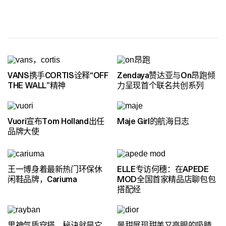
VANS携手CORTIS诠释“OFF
Zendaya赞达亚与On昂跑倾
THE WALL”精神
力呈现首个联名共创系列
Vuori宣布Tom Holland出任
Maje Girl的航海日志
品牌大使
王一博身着最新热门环保休
ELLE专访何穗：在APEDE
闲鞋品牌，Cariuma
MOD全国首家精品店聊包包
搭配经
男神气质穿搭，秘诀就是它
景甜展现甜美又亮眼的吸睛