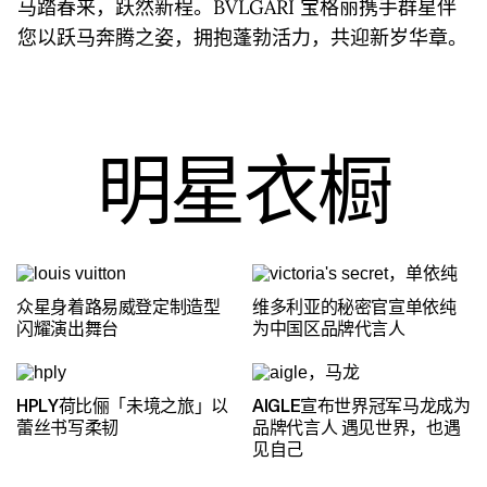
马踏春来，跃然新程。BVLGARI 宝格丽携手群星伴
您以跃马奔腾之姿，拥抱蓬勃活力，共迎新岁华章。
明星衣橱
众星身着路易威登定制造型
维多利亚的秘密官宣单依纯
闪耀演出舞台
为中国区品牌代言人
HPLY荷比俪「未境之旅」以
AIGLE宣布世界冠军马龙成为
蕾丝书写柔韧
品牌代言人 遇见世界，也遇
见自己