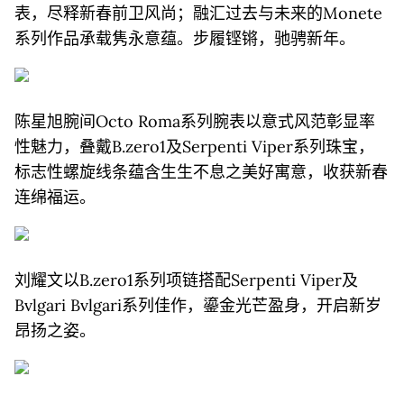
表，尽释新春前卫风尚；融汇过去与未来的Monete
系列作品承载隽永意蕴。步履铿锵，驰骋新年。
陈星旭腕间Octo Roma系列腕表以意式风范彰显率
性魅力，叠戴B.zero1及Serpenti Viper系列珠宝，
标志性螺旋线条蕴含生生不息之美好寓意，收获新春
连绵福运。
刘耀文以B.zero1系列项链搭配Serpenti Viper及
Bvlgari Bvlgari系列佳作，鎏金光芒盈身，开启新岁
昂扬之姿。