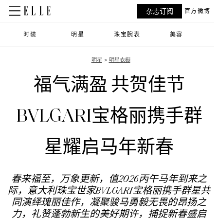
杂志订阅
官方微博
时装
明星
珠宝腕表
美容
明星
明星衣橱
福气满盈 共贺佳节
BVLGARI宝格丽携手群
星耀启马年新春
春来福至，万象更新，值2026丙午马年到来之
际，意大利珠宝世家BVLGARI宝格丽携手群星共
同演绎瑰丽佳作，凝聚骏马勇毅无畏的昂扬之
力，礼赞蓬勃新生的美好期许，捕捉新春盛启