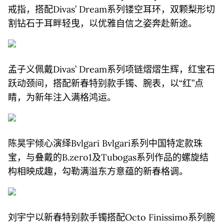
戒指，搭配Divas’ Dream系列镂空耳环，双颗梨形切
割钻石于耳畔轻曳，以优雅自信之姿奔赴新途。
孟子义佩戴Divas’ Dream系列项链熠熠生辉，红宝石
跃动颈间，搭配新春特别款手镯、腕表，以“红”点
睛，为新年注入满格鸿运。
陈昊宇倾心演绎Bvlgari Bvlgari系列中国特定款珠
宝，与叠戴的B.zero1及Tubogas系列作品的螺旋结
构相映成趣，勾勒满溢东方意蕴的新春格调。
刘宇宁以新春特别款手镯搭配Octo Finissimo系列腕