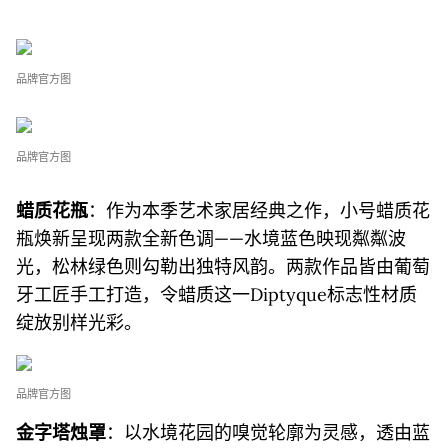
品牌官方图
品牌官方图
蜡质花瓶
：作为本季艺术家居经典之作，小号蜡质花
瓶焕新呈现两款全新色调——水境蓝色映现粼粼波
光，松林绿色则勾勒出独特风韵。两款作品皆由葡萄
牙工匠手工打造，令蜡质这一Diptyque标志性材质
绽放别样光彩。
品牌官方图
金字塔烛罩
：以水境花园的嗅觉轮廓为灵感，透由蓝