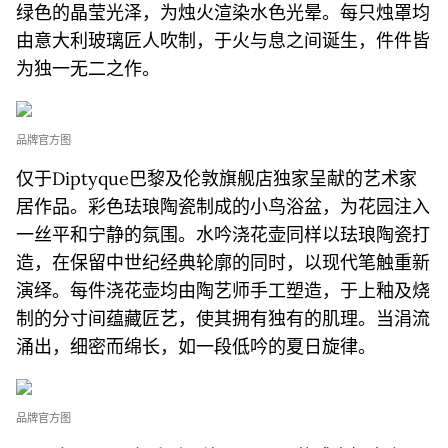
绿色的晶莹光泽，为烛火渲染水色光晕。每只烛罩均
由意大利玻璃匠人吹制，于火与息之间诞生，件件皆
为独一无二之作。
品牌官方图
仅于Diptyque巴黎及伦敦旗舰店独家呈献的艺术家
居作品。彩色珐琅陶瓷制成的小鸟浴盆，为花园注入
一丝平和宁静的氛围。水吟浇花壶同样以珐琅陶瓷打
造，在保留中世纪经典轮廓的同时，以现代笔触重新
演绎。每件浇花壶均由陶艺师手工塑造，于上釉及烧
制的分寸间蕴藏匠艺，使其拥有独有的肌理。当涓流
涌出，细密而绵长，如一段低吟的夏日旋律。
品牌官方图