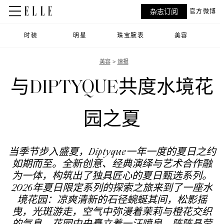
杂志订阅
官方微博
时装
明星
珠宝腕表
美容
美容
速报
与DIPTYQUE共度水境花
园之夏
当季节步入盛夏，Diptyque一年一度的夏日之约
如期而至。全新创意、经典演绎与艺术合作融
为一体，构筑出了独具匠心的夏日甄选系列。
2026年夏日限定系列的探索之旅来到了一座水
境花园：凉爽清新的石径蜿蜒其间，松影摇
曳，光斑游走，空气中弥漫着茉莉与橙花交织