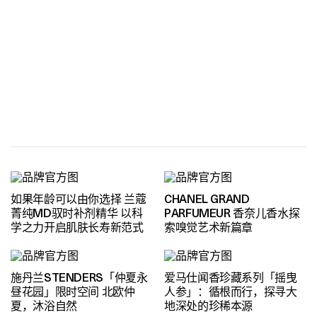
如果年龄可以由你选择 兰蔻
CHANEL GRAND
菁纯MD驭时补剂精华 以科
PARFUMEUR 香奈儿香水探
学之力开启肌肤长寿新范式
索嗅觉艺术新篇章
施丹兰STENDERS「仲夏永
爱马仕闻香珍藏系列「摇曳
昼花园」限时空间 北欧仲
人参」：循根而行，探寻大
夏，沐浴自然
地深处的珍稀本源