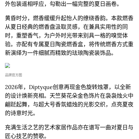
外包装遥相呼应，勾勒出一幅完整的夏日画卷。
黄昏时分，燃香缓缓升起怡人的缭绕香韵。本款燃香
从夏日经典的燃香盘汲取灵感，在兼具实用性的同
时，重塑香气，为户外时光带来别具一格的嗅觉体
验。亦配有专属夏日陶瓷燃香盒，将传统燃香方式重
新演绎为一件细腻而精致的珐琅陶瓷装饰品。
品牌官方图
2026年，Diptyque创意再现金色旋转烛罩，以全新
的设计焕新亮相。天竺葵花朵金色饰片在袅袅烛火中
翩跹起舞，与超大号香氛蜡烛的光影交织，点亮夏夜
的诗意时光。
充满生活之艺的艺术家居作品亦在谱写一曲对夏日与
匠心技艺的赞歌。