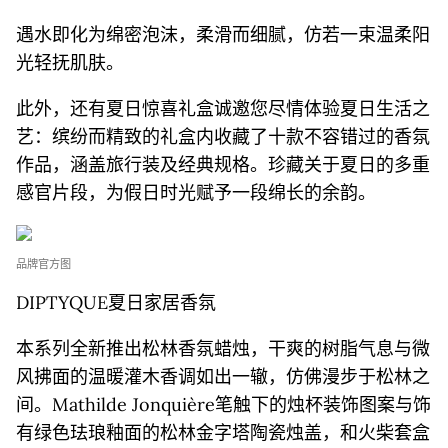
遇水即化为绵密泡沫，柔滑而细腻，仿若一束温柔阳
光轻抚肌肤。
此外，还有夏日惊喜礼盒诚邀您尽情体验夏日生活之
艺：缤纷而精致的礼盒内收藏了十款不容错过的香氛
作品，涵盖旅行装及经典规格。珍藏关于夏日的多重
感官片段，为假日时光赋予一段绵长的余韵。
品牌官方图
DIPTYQUE夏日家居香氛
本系列全新推出松林香氛蜡烛，干爽的树脂气息与微
风拂面的温暖灌木香调如出一辙，仿佛漫步于松林之
间。Mathilde Jonquière笔触下的烛杯装饰图案与饰
有绿色珐琅釉面的松林金字塔陶瓷烛盖，和火柴套盒