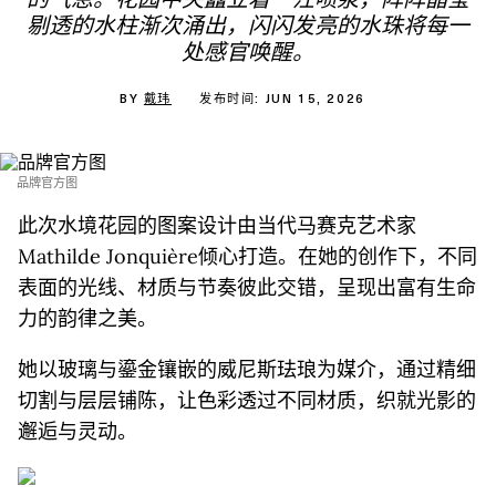
的气息。花园中央矗立着一汪喷泉，阵阵晶莹
剔透的水柱渐次涌出，闪闪发亮的水珠将每一
处感官唤醒。
BY
戴玮
发布时间: JUN 15, 2026
品牌官方图
此次水境花园的图案设计由当代马赛克艺术家
Mathilde Jonquière倾心打造。在她的创作下，不同
表面的光线、材质与节奏彼此交错，呈现出富有生命
力的韵律之美。
她以玻璃与鎏金镶嵌的威尼斯珐琅为媒介，通过精细
切割与层层铺陈，让色彩透过不同材质，织就光影的
邂逅与灵动。