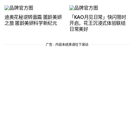
迪奥花秘逆转面霜 匿龄美妍
「KAO月见日常」快闪限时
之旅 匿龄美妍科学新纪元
开启，花王沉浸式体验联结
日常美好
广告 - 内容未结束请往下滚动