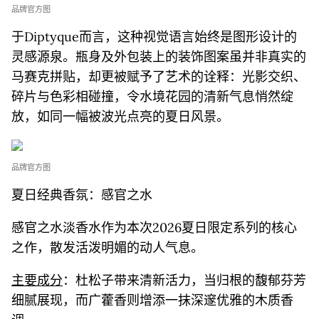
品牌官方图
于Diptyque而言，这种视觉语言始终是图形设计的
灵感源泉。瓶身及外包装上的装饰图案虽并非真实的
马赛克拼贴，却更被赋予了艺术的诠释：光影交织、
碎片与色彩相碰撞，令水境花园的清新气息悄然绽
放，如同一幅被波光点亮的夏日风景。
品牌官方图
夏日经典香氛：感官之水
感官之水淡香水作为本次2026夏日限定系列的核心
之作，散发活泼明媚的动人气息。
主要成分
：杜松子带来清新活力，当归根的馥郁芬芳
细腻展现，而广藿香则增添一抹深邃优雅的木质香