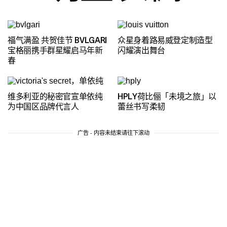
福气满盈 共贺佳节 BVLGARI
众星身着路易威登定制造型
宝格丽携手群星耀启马年新
闪耀演出舞台
春
维多利亚的秘密官宣单依纯
HPLY荷比俪「未境之旅」以
为中国区品牌代言人
蕾丝书写柔韧
广告 - 内容未结束请往下滚动