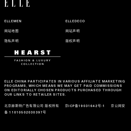
ELLEMEN
ELLEDECO
网站地图
网站声明
隐私声明
版权声明
ELLE CHINA PARTICIPATES IN VARIOUS AFFILIATE MARKETING
PROGRAMS, WHICH MEANS WE MAY GET PAID COMMISSIONS
ON EDITORIALLY CHOSEN PRODUCTS PURCHASED THROUGH
OUR LINKS TO RETAILER SITES.
北京赫斯特广告有限公司 版权所有
京ICP备19031642号-1
京公网安
备 11010502030397号