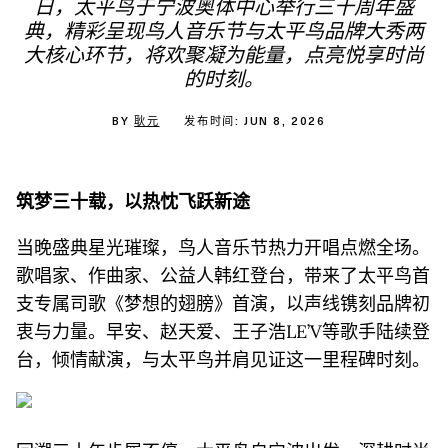
日，太平鸟于宁波奥体中心举行三十周年盛
典，精彩呈现鸟人音乐节与太平鸟品牌大秀两
大核心环节，将欢聚凝为能量，点亮悦享时尚
的时刻。
BY
耿元
发布时间: JUN 8, 2026
筑梦三十载，以热忱飞跃新途
当晚盛典星光璀璨，鸟人音乐节热力开唱点燃全场。
歌唱家、作曲家、公益人韩红登台，带来了太平鸟首
支专属司歌《梦想的翅膀》首演，以声线镌刻品牌初
衷与力量。早安、赵天爱、王子浩LE’V等歌手陆续登
台，倾情献演，与太平鸟并肩见证这一里程碑时刻。