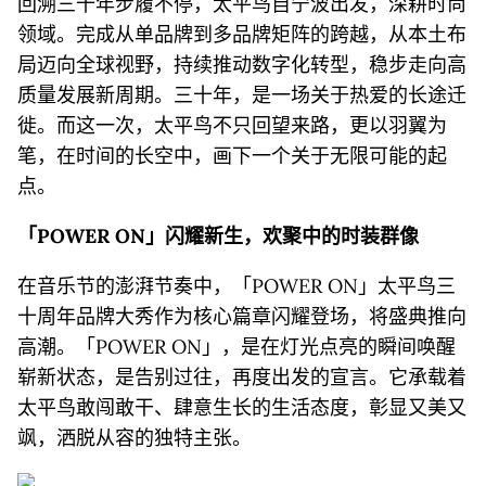
回溯三十年步履不停，太平鸟自宁波出发，深耕时尚
领域。完成从单品牌到多品牌矩阵的跨越，从本土布
局迈向全球视野，持续推动数字化转型，稳步走向高
质量发展新周期。三十年，是一场关于热爱的长途迁
徙。而这一次，太平鸟不只回望来路，更以羽翼为
笔，在时间的长空中，画下一个关于无限可能的起
点。
「
POWER ON
」闪耀新生，欢聚中的时装群像
在音乐节的澎湃节奏中，「POWER ON」太平鸟三
十周年品牌大秀作为核心篇章闪耀登场，将盛典推向
高潮。「POWER ON」，是在灯光点亮的瞬间唤醒
崭新状态，是告别过往，再度出发的宣言。它承载着
太平鸟敢闯敢干、肆意生长的生活态度，彰显又美又
飒，洒脱从容的独特主张。