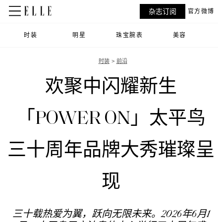
杂志订阅
官方微博
时装
明星
珠宝腕表
美容
时装
前沿
欢聚中闪耀新生
「POWER ON」太平鸟
三十周年品牌大秀璀璨呈
现
三十载热爱为翼，跃向无限未来。2026年6月1