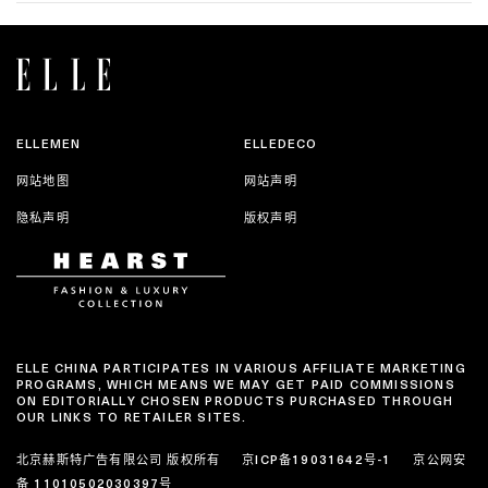
ELLEMEN
ELLEDECO
网站地图
网站声明
隐私声明
版权声明
ELLE CHINA PARTICIPATES IN VARIOUS AFFILIATE MARKETING
PROGRAMS, WHICH MEANS WE MAY GET PAID COMMISSIONS
ON EDITORIALLY CHOSEN PRODUCTS PURCHASED THROUGH
OUR LINKS TO RETAILER SITES.
北京赫斯特广告有限公司 版权所有
京ICP备19031642号-1
京公网安
备 11010502030397号