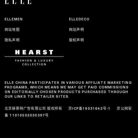
ELLEMEN
ELLEDECO
网站地图
网站声明
隐私声明
版权声明
ELLE CHINA PARTICIPATES IN VARIOUS AFFILIATE MARKETING
PROGRAMS, WHICH MEANS WE MAY GET PAID COMMISSIONS
ON EDITORIALLY CHOSEN PRODUCTS PURCHASED THROUGH
OUR LINKS TO RETAILER SITES.
北京赫斯特广告有限公司 版权所有
京ICP备19031642号-1
京公网安
备 11010502030397号