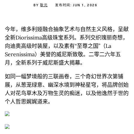
BY
耿元
发布时间: JUN 1, 2026
今年，维多利娅融合抽象艺术与自然主义风格，呈献
全新Diorissima高级珠宝系列。系列交织瑰丽奇想，
向迪奥高级时装屋，以及素有“至尊之国”（La
Serenissima）美誉的威尼斯致敬。二零二六年五
月，全新系列于威尼斯盛大揭幕。
如同一幅梦境般的三联画卷，三个奇幻世界次第铺
展，从葱茏绿意、幽深水境到神秘星穹，将品牌创始
人对花鸟草木及万物生灵的痴迷，以及他逸然于世的
个人哲思娓娓道来。