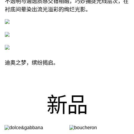
不透明与通透质感交错相融，巧妙捕捉光线层次，在
衬底间晕染出流光溢彩的绚烂光影。
迪奥之梦，缤纷揭启。
新品