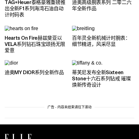
TAG+Heuer泰格豪雅重磅推
迪奥高级腕表系列 二零二六
出全新F1系列海湾石油自动
年全新作品
计时码表
Hearts On Fire赫兹斐亚以
百年灵全新机械计时腕表：
VELA系列钻石珠宝颂扬无限
细节精进，风采尽显
爱意
迪奥MY DIOR系列全新作品
蒂芙尼发布全新Sixteen
Stone十六石系列钻戒 璀璨
焕新传奇设计
广告 - 内容未结束请往下滚动