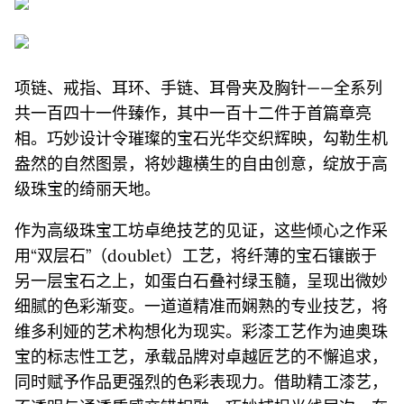
项链、戒指、耳环、手链、耳骨夹及胸针——全系列
共一百四十一件臻作，其中一百十二件于首篇章亮
相。巧妙设计令璀璨的宝石光华交织辉映，勾勒生机
盎然的自然图景，将妙趣横生的自由创意，绽放于高
级珠宝的绮丽天地。
作为高级珠宝工坊卓绝技艺的见证，这些倾心之作采
用“双层石”（doublet）工艺，将纤薄的宝石镶嵌于
另一层宝石之上，如蛋白石叠衬绿玉髓，呈现出微妙
细腻的色彩渐变。一道道精准而娴熟的专业技艺，将
维多利娅的艺术构想化为现实。彩漆工艺作为迪奥珠
宝的标志性工艺，承载品牌对卓越匠艺的不懈追求，
同时赋予作品更强烈的色彩表现力。借助精工漆艺，