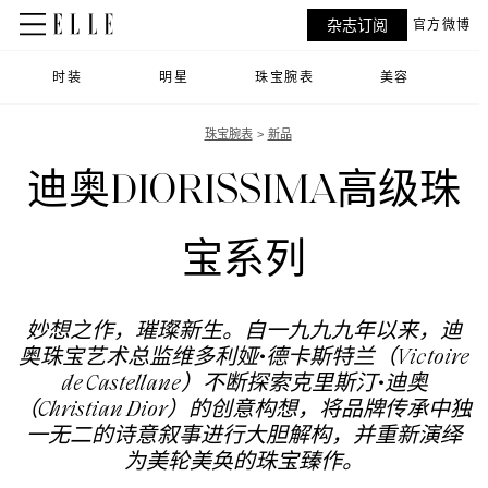
杂志订阅
官方微博
时装
明星
珠宝腕表
美容
珠宝腕表
新品
迪奥DIORISSIMA高级珠
宝系列
妙想之作，璀璨新生。自一九九九年以来，迪
奥珠宝艺术总监维多利娅•德卡斯特兰（Victoire
de Castellane）不断探索克里斯汀•迪奥
（Christian Dior）的创意构想，将品牌传承中独
一无二的诗意叙事进行大胆解构，并重新演绎
为美轮美奂的珠宝臻作。