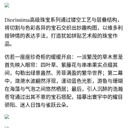
Diorissima高级珠宝系列通过镂空工艺与层叠结构，
将切割与色彩各异的宝石交织出妙趣构图，以维多利
娅钟情的表达手法，打造犹如拼贴艺术般的珠宝作
品。
仿若一座座珍奇柜的缓缓开启：一派繁茂的草木葱茏
首先映入眼帘：四叶草、紫藤花与串串果实点缀其
间，勾勒出绿意盎然、芳菲满盈的繁华世界；第二幕
中，潋滟水波翩然浮现，漾动蓝色光影，游鱼与珊瑚
在海藻与气泡之间悠然栖居；最后，引人沉醉的浩瀚
苍穹通过出其不意的宝石搭配，描摹出寰宇中的耀目
骄阳、迷人日蚀与雀跃云朵。