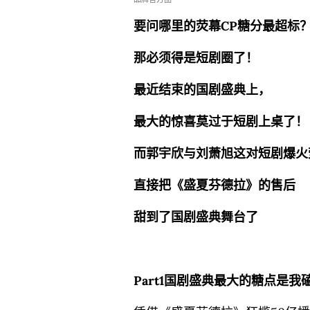
要问哪里的
荧幕CP
糖分
最
超标
那必须
得
是短剧圈
了
！
最近结束的国剧盛典上，
最大的惊喜莫过于短剧上桌了！
而郭宇欣与刘萧旭这对短剧爆火
直接把《盛夏芬德拉》的售后
甜到了国剧盛典舞台了
Part1国剧盛典最大的糖点是我