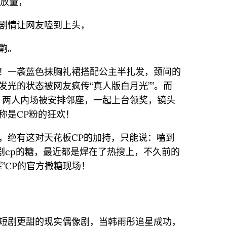
播放量，
剧情让网友嗑到上头，
齁。
！一袭蓝色抹胸礼裙搭配公主半扎发，颈间的
光的状态被网友疯传“真人版白月光””。而
，两人内场被安排邻座，一起上台领奖，镜头
称是CP粉的狂欢！
，绝有这对天花板CP的加持，只能说：嗑到
剧cp的糖，最近都是焊在了热搜上，不久前的
”CP的官方撒糖现场！
短剧更甜的现实偶像剧，当韩雨彤追星成功，