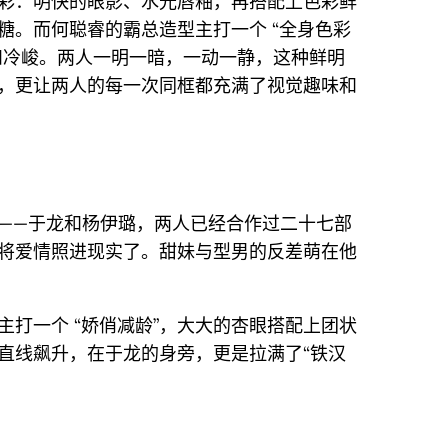
彩：明快的眼影、水光唇釉，再搭配上色彩鲜
糖。而何聪睿的霸总造型主打一个 “全身色彩
和冷峻。两人一明一暗，一动一静，这种鲜明
，更让两人的每一次同框都充满了视觉趣味和
P——于龙和杨伊璐，两人已经合作过二十七部
将爱情照进现实了。甜妹与型男的反差萌在他
打一个 “娇俏减龄”，大大的杏眼搭配上团状
直线飙升，在于龙的身旁，更是拉满了“铁汉
。