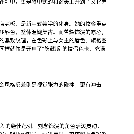
许》中，更是将中式的和谐美上升到了文化意
店老板，是新中式美学的化身。她的妆容重点
沙唇色，整体温婉复古。而曾辉饰演的霸总，
的雅致纹理，在色彩上与女主的唇色、旗袍图
同框就像是开启了“隐藏版”的情侣色卡，充满
么风格反差则是视觉张力的碰撞，更有冲击
反差的绝佳范例。刘念饰演的角色活泼灵动，