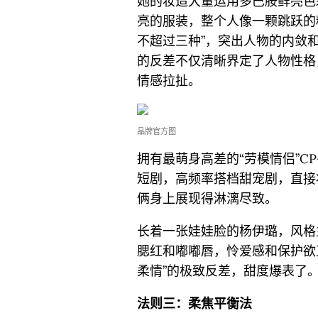
她的妆造大量运用多巴胺鲜亮色
亮的服装，整个人像一颗跳跃的
不超过三种”，突出人物的内敛
的反差不仅清晰界定了人物性格
情感拉扯。
品牌官方图
拥有最萌身高差的“劳模情侣”C
短剧，高频率搭档甜宠剧，直接
俩身上展现得淋漓尽致。
长着一张娃娃脸的杨伊璐，风格主
腮红和嘟嘟唇，怜爱感和保护欲
柔情”的极致反差，甜度爆表了
法则三：柔焦平衡法