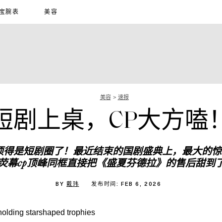
宝腕表
美容
美容
速报
短剧上桌，CP大方嗑
须
得
是短剧圈
了
！
最近结束的国剧盛典上，
最大的惊
荧幕cp顶峰同框
直接把《盛夏芬德拉》的售后
甜到
BY
戴玮
发布时间: FEB 6, 2026