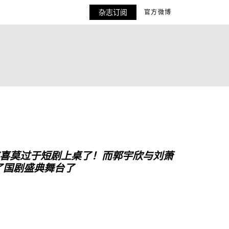
杂志订阅
官方微博
！
喜莫过于短剧上桌了！
而郭宇欣与刘萧
了国剧盛典舞台了