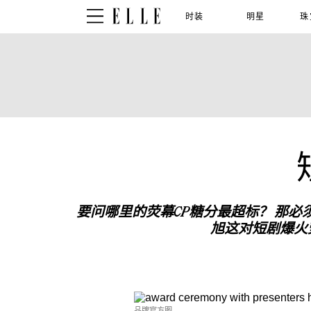
时装
明星
珠
要问哪里的
荧幕CP
糖分
最
超标
？
那必
旭这对短剧爆火
品牌官方图