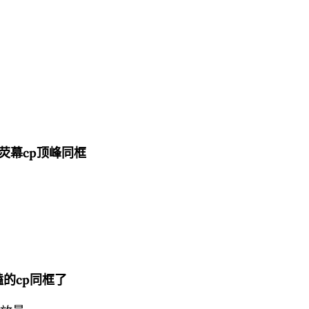
？
荧幕cp顶峰同框
磕的cp同框了