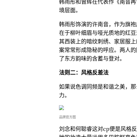
韩雨彤和曾辉在代表作《南音再
境层面。
韩雨彤饰演的许南音，作为旗袍
在于柳叶细眉与哑光质地的红豆
其西装上的暗纹刺绣、家居服上
案常常形成隐秘的呼应。两人的
了东方韵味的含蓄与登对。
法则二：风格反差法
如果说色调同频是和谐之美，那
力。
品牌官方图
刘念和何聪睿这对cp便是风格