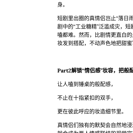
身。
短剧里出圈的真情侣岂止“落日
剧中的“工业糖精”泛滥成灾，
嗑都难。然而，比剧情更直白的
妆发到搭配，不动声色地把甜蜜
P
art2
解锁“情侣感”妆容，把般
让人嗑到锤桌的般配感，
不止在十指紧扣的双手，
更在彼此呼应的妆造细节里。
真情侣们独有的默契会自然地浸