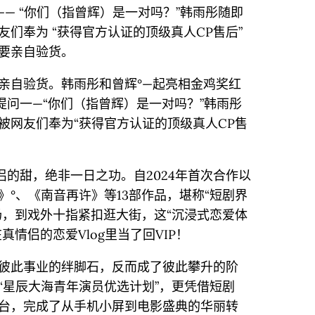
—— “你们（指曾辉）是一对吗？”韩雨彤随即
们奉为 “获得官方认证的顶级真人CP售后”
要亲自验货。
亲自验货。韩雨彤和曾辉°—起亮相金鸡奖红
提问一—“你们（指曾辉）是一对吗？”韩雨彤
被网友们奉为“获得官方认证的顶级真人CP售
侣的甜，绝非一日之功。自2024年首次合作以
°、《南音再许》等13部作品，堪称“短剧界
场，到戏外十指紧扣逛大街，这“沉浸式恋爱体
情侣的恋爱Vlog里当了回VIP！
彼此事业的绊脚石，反而成了彼此攀升的阶
“星辰大海青年演员优选计划”，更凭借短剧
台，完成了从手机小屏到电影盛典的华丽转