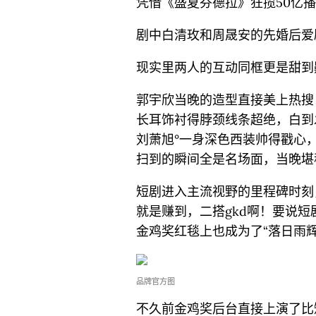
凭借《盛夏芬德拉》狂揽50亿
剧中白清玫和周晟安的先婚后爱
现实里两人的互动同框更是甜到
郭宇欣当晚的造型直接美上热搜
长耳饰衬得脖颈线条超绝，白到发
刘萧旭°一身深色西装帅得戳心
扫到的瞬间全是名场面，当晚堪
短剧进入主流视野的里程碑时刻
就是赚到，二搭gkd啊！要说短
金鸡奖红毯上也成为了“落日雨辉
品牌官方图
不久前金鸡奖后台直接上演了比