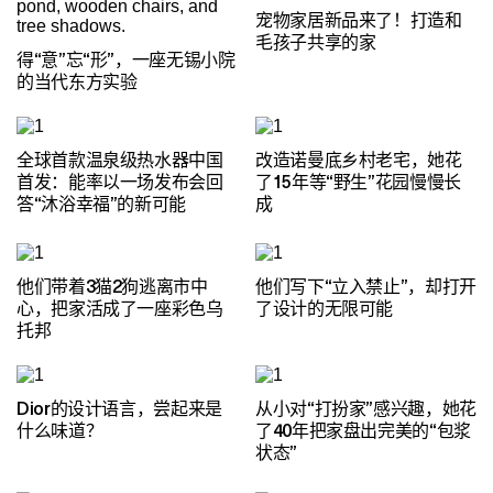
宠物家居新品来了！打造和
毛孩子共享的家
得“意”忘“形”，一座无锡小院
的当代东方实验
全球首款温泉级热水器中国
改造诺曼底乡村老宅，她花
首发：能率以一场发布会回
了15年等“野生”花园慢慢长
答“沐浴幸福”的新可能
成
他们带着3猫2狗逃离市中
他们写下“立入禁止”，却打开
心，把家活成了一座彩色乌
了设计的无限可能
托邦
Dior的设计语言，尝起来是
从小对“打扮家”感兴趣，她花
什么味道？
了40年把家盘出完美的“包浆
状态”