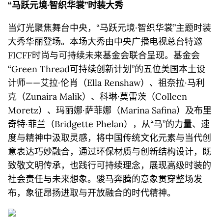
“
马跃元境
·
智织华裳
”
时装大秀
当灯光聚焦舞台中央，“马跃元境·智织华裳”主题时装
大秀华丽登场。本场大秀由中央广播电视总台特邀
FICFF时尚与可持续未来基金会联合呈现。基金会
“Green Thread可持续创新计划”的五位美国本土设
计师——艾拉·伦肖（Ella Renshaw）、祖奈拉·马利
克（Zunaira Malik）、科琳·莫雷茨（Colleen
Moretz）、玛丽娜·萨菲娜（Marina Safina）及布里
奇特·菲兰（Bridgette Phelan），从“马”的力量、速
度与精神中汲取灵感，将中国传统文化元素与当代创
意表达巧妙融合，通过环保材质与创新结构设计，既
致敬文明传承，也践行可持续理念，展现高级时装的
社会责任与未来想象。骏马奔腾的意象贯穿整场发
布，象征昂扬进取与开放融合的时代精神。