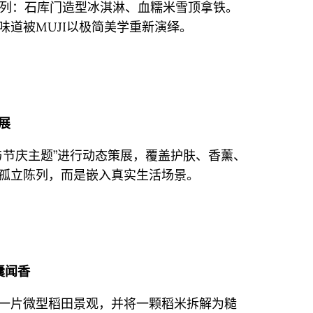
限定系列：石库门造型冰淇淋、血糯米雪顶拿铁。
味道被MUJI以极简美学重新演绎。
展
与节庆主题”进行动态策展，覆盖护肤、香薰、
孤立陈列，而是嵌入真实生活场景。
囊闻香
一片微型稻田景观，并将一颗稻米拆解为糙