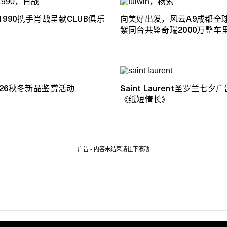
G 1990携手肖战呈献CLUB俱乐
向美好出发，风云A9成都全球
紫同台共鉴奇瑞2000万整车
026秋冬新品鉴赏活动
Saint Laurent圣罗兰七夕
《纸短情长》
广告 - 内容未结束请往下滚动