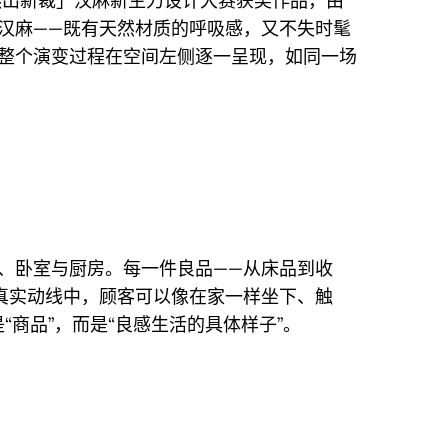
自然出新裁」汉麻新生力设计大赛获奖作品，由
汉麻——既有天然材质的呼吸感，又不失时髦
整个演变过程在空间左侧逐一呈现，如同一场
、卧室与厨房。每一件良品——从床品到收
真实动线中，顾客可以像在家一样坐下、触
“商品”，而是“良感生活的具体样子”。