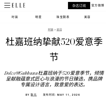
杂志订阅
官方微博
时装
明星
珠宝腕表
美容
时装
前沿
杜嘉班纳挚献520爱意季
节
Dolce&Gabbana杜嘉班纳于520爱意季节，倾情
呈献融蕴意式匠心与浪漫的节日臻选，携品牌
专属设计语言，致意爱的表达。
BY
耿元
发布时间: MAY 11, 2026