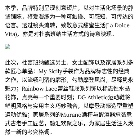
本季，品牌特别呈现创意短片，以对生活化场景的静
谧铺陈，将爱凝练为一种可触碰、可感知、可传达的
语言。透过镜头流转，致敬意式甜蜜生活(La Dolce
Vita)，亦是对杜嘉班纳生活方式的诗意映现。
此次，杜嘉班纳甄选男士、女士配饰以及家居系列多
款匠心单品：My Sicily手袋作为品牌标志性的经典
之作，以流畅利落的廓形，勾勒摩登风尚，尽释隽永
魅力；Rainbow Lace蕾丝鞋履系列饰以标志性水晶
花饰，点亮每一个重要时刻；DG Athletic运动鞋将
鲜明风格与实用主义巧妙融合，以摩登动感造型重塑
运动优雅；家居系列的Murano酒杯与醒酒器承袭意
式古老手工匠艺，融汇欢聚之乐，为家居生活注入焕
然一新的考究格调。