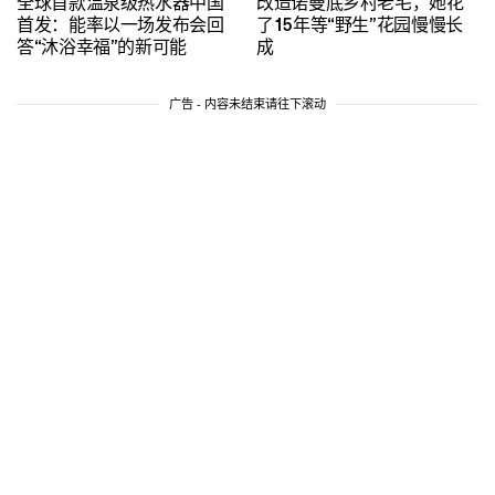
全球首款温泉级热水器中国
改造诺曼底乡村老宅，她花
首发：能率以一场发布会回
了15年等“野生”花园慢慢长
答“沐浴幸福”的新可能
成
广告 - 内容未结束请往下滚动