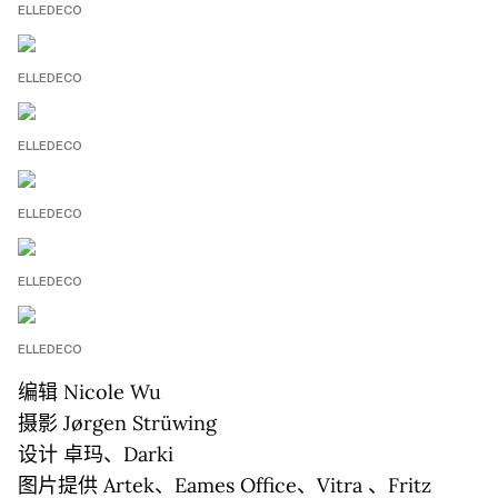
ELLEDECO
ELLEDECO
ELLEDECO
ELLEDECO
ELLEDECO
ELLEDECO
编辑 Nicole Wu
摄影 Jørgen Strüwing
设计 卓玛、Darki
图片提供 Artek、Eames Office、Vitra 、Fritz