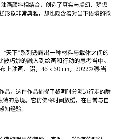
与油画颜料相结合，创造了真实与虚幻、梦想
糕形象非常典雅，却也隐含着对当下语境的微
，“天下”系列透露出⼀种材料与载体之间的
此被巧妙的融⼊到绘画和⾏动的思考当中。
布上油画、铝，45 x 60 cm，2022©洞-当
作品，这件作品捕捉了黎明时分海边行走的瞬
独特的意境。它仿佛将时间放缓，在日常与自
感知经验。