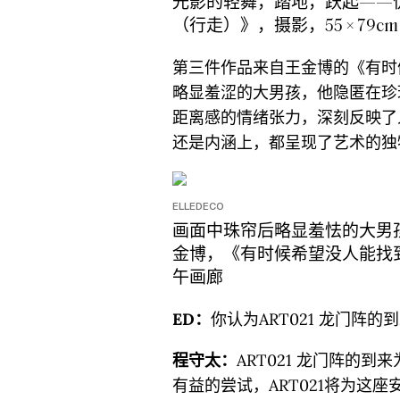
光影的轻舞，踏地，跃起——
（行走）》，摄影，55 × 79c
第三件作品来自王金博的《有时
略显羞涩的大男孩，他隐匿在珍
距离感的情绪张力，深刻反映了
还是内涵上，都呈现了艺术的独
ELLEDECO
画面中珠帘后略显羞怯的大男
金博，《有时候希望没人能找到我
午画廊
ED：
你认为ART021 龙门阵
程守太：
ART021 龙门阵的
有益的尝试，ART021将为这