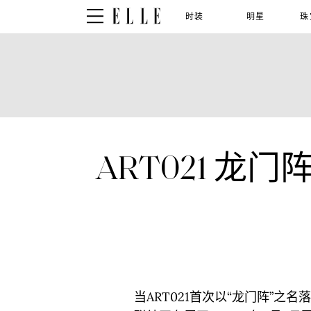
时装
明星
珠
ART021 
当ART021首次以“龙门阵”