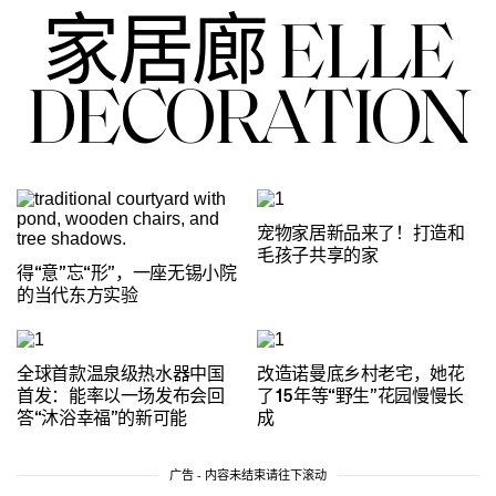
家居廊 ELLE
DECORATION
宠物家居新品来了！打造和
毛孩子共享的家
得“意”忘“形”，一座无锡小院
的当代东方实验
全球首款温泉级热水器中国
改造诺曼底乡村老宅，她花
首发：能率以一场发布会回
了15年等“野生”花园慢慢长
答“沐浴幸福”的新可能
成
广告 - 内容未结束请往下滚动