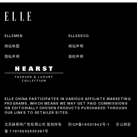
ELLEMEN
ELLEDECO
网站地图
网站声明
隐私声明
版权声明
ELLE CHINA PARTICIPATES IN VARIOUS AFFILIATE MARKETING
PROGRAMS, WHICH MEANS WE MAY GET PAID COMMISSIONS
ON EDITORIALLY CHOSEN PRODUCTS PURCHASED THROUGH
OUR LINKS TO RETAILER SITES.
北京赫斯特广告有限公司 版权所有
京ICP备19031642号-1
京公网安
备 11010502030397号