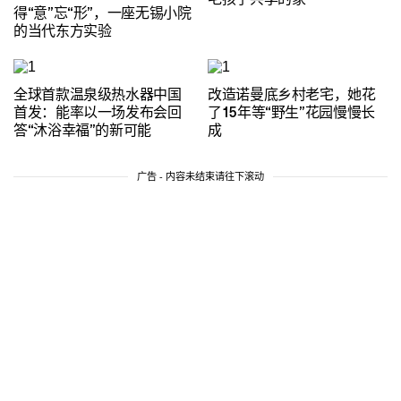
得“意”忘“形”，一座无锡小院
的当代东方实验
全球首款温泉级热水器中国
改造诺曼底乡村老宅，她花
首发：能率以一场发布会回
了15年等“野生”花园慢慢长
答“沐浴幸福”的新可能
成
广告 - 内容未结束请往下滚动